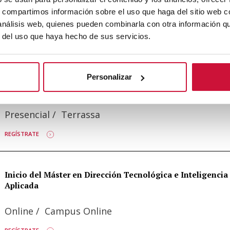
Inicio del curso de IA para Finanzas
s, compartimos información sobre el uso que haga del sitio web 
 análisis web, quienes pueden combinarla con otra información q
Presencial
/
Terrassa
r del uso que haya hecho de sus servicios.
MÁS INFORMACIÓN
Personalizar
Inicio del curso en IA Aplicada al Marketing y Ventas
Presencial
/
Terrassa
REGÍSTRATE
Inicio del Máster en Dirección Tecnológica e Inteligencia A
Aplicada
Online
/
Campus Online