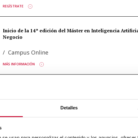
REGÍSTRATE
Inicio de la 14ª edición del Máster en Inteligencia Artifici
Negocio
/
Campus Online
MÁS INFORMACIÓN
Inicio del Máster en Innovación y Emprendimiento en la 
Online
/
Campus Online
Detalles
MÁS INFORMACIÓN
s
b se usan para personalizar el contenido y los anuncios, ofrecer