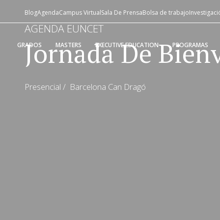
Blog
Agenda
Campus Virtual
Sala De Prensa
Bolsa de trabajo
Investigaci
AGENDA EUNCET
Jornada De Bienv
GRADOS
MASTERS
EXECUTIVE EDUCATION
PROGRAMAS
Presencial
/
Barcelona Can Dragó