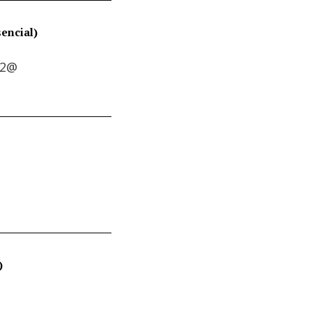
encial)
22@
)