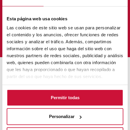
transformación digital y cómo este nuevo ecosistema está
transformando los hábitos e intereses de la sociedad.
Esta página web usa cookies
Estos programas han sido pensados para que cualquier
Las cookies de este sitio web se usan para personalizar
persona interesada en formarse pueda hacerlo desde
el contenido y los anuncios, ofrecer funciones de redes
cualquier lugar y momento sin que la presencialidad sea un
sociales y analizar el tráfico. Además, compartimos
impedimento.
información sobre el uso que haga del sitio web con
nuestros partners de redes sociales, publicidad y análisis
web, quienes pueden combinarla con otra información
que les haya proporcionado o que hayan recopilado a
Flexibilidad total
partir del uso que haya hecho de sus servicios.
Estudia a tu ritmo y desde cualquier lugar, sin
Permitir todas
renunciar a tu vida profesional ni personal.
Personalizar
Claustro con experiencia