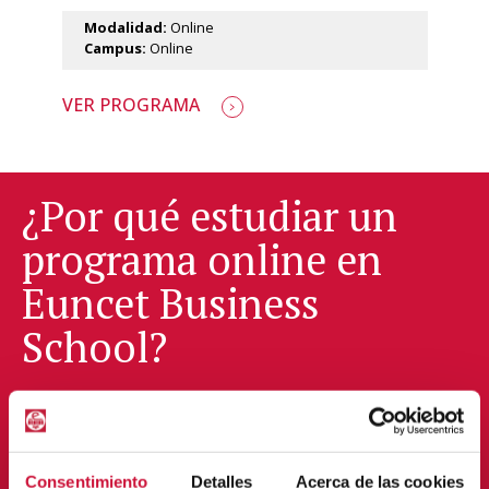
Modalidad:
Online
Campus:
Online
VER PROGRAMA
¿Por qué estudiar un
programa online en
Euncet Business
School?
Los másteres online de Euncet Business School nacen con
el objetivo de poder dar respuesta a las nuevas
necesidades que afrontan los mercados tras la
Consentimiento
Detalles
Acerca de las cookies