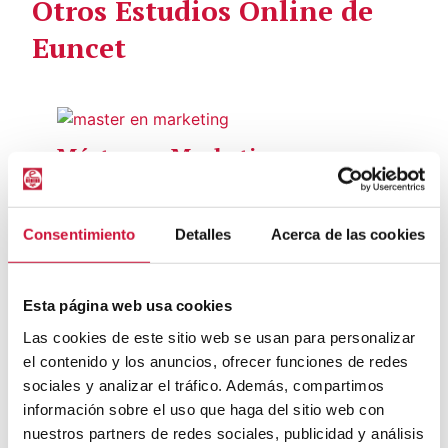
Otros Estudios Online de
Euncet
Máster en Marketing
Lidera la era digital
Este máster ofrece una formación avanzada a
Consentimiento
Detalles
Acerca de las cookies
profesionales que buscan crecer en el marketing
global y entender el impacto de las nuevas
tecnologías en la gestión empresarial. Prepárate
Esta página web usa cookies
para liderar y comprender la intersección entre
innovación, tecnología y marketing.
Las cookies de este sitio web se usan para personalizar
el contenido y los anuncios, ofrecer funciones de redes
ECTS:
60
sociales y analizar el tráfico. Además, compartimos
Modalidad:
Presencial y Semipresencial
(presencial-flexible)
información sobre el uso que haga del sitio web con
Campus:
Barcelona Can Dragó
nuestros partners de redes sociales, publicidad y análisis