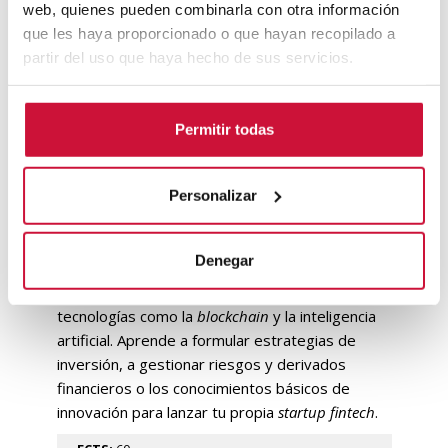
web, quienes pueden combinarla con otra información
VER PROGRAMA
que les haya proporcionado o que hayan recopilado a
partir del uso que haya hecho de sus servicios.
Permitir todas
Máster en Finanzas en
Barcelona
Personalizar
Domina el sector
fintech
Fórmate en las tecnologías emergentes que
Denegar
están transformando el sector financiero y en su
implementación real, como es el caso de
tecnologías como la
blockchain
y la inteligencia
artificial. Aprende a formular estrategias de
inversión, a gestionar riesgos y derivados
financieros o los conocimientos básicos de
innovación para lanzar tu propia
startup fintech
.