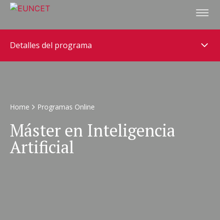
Pasar
al
contenido
principal
Detalles del programa
Home
Programas Online
Máster en Inteligencia
Artificial