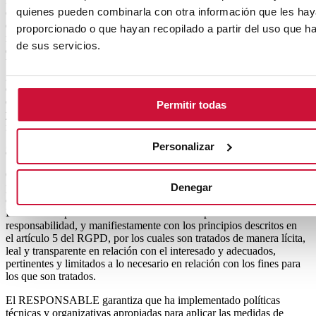
quienes pueden combinarla con otra información que les ha
correspondientes y la entrada de datos en los campos, acepta
expresamente y de forma libre e inequívoca, que sus datos son
proporcionado o que hayan recopilado a partir del uso que 
necesarios para atender su petición. El RESPONSABLE indicará
de sus servicios.
qué datos son necesarios para la prestación de un servicio óptimo al
USUARIO. En caso de que no se faciliten dichos datos, no se
garantiza que la información y servicios facilitados sean
completamente ajustados a sus necesidades. El USUARIO garantiza
que los datos personales facilitados al RESPONSABLE son veraces
Permitir todas
y se hace responsable de comunicar cualquier modificación de los
mismos.
Personalizar
3. MEDIDAS DE SEGURIDAD
Que de conformidad con lo dispuesto en las normativas vigentes en
Denegar
protección de datos personales, el RESPONSABLE está
cumpliendo con todas las disposiciones de las normativas RGPD y
LOPDGDD para el tratamiento de los datos personales de su
responsabilidad, y manifiestamente con los principios descritos en
el artículo 5 del RGPD, por los cuales son tratados de manera lícita,
leal y transparente en relación con el interesado y adecuados,
pertinentes y limitados a lo necesario en relación con los fines para
los que son tratados.
El RESPONSABLE garantiza que ha implementado políticas
técnicas y organizativas apropiadas para aplicar las medidas de