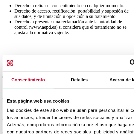
Derecho a retirar el consentimiento en cualquier momento.
Derecho de acceso, rectificación, portabilidad y supresión de
sus datos, y de limitación u oposición a su tratamiento.
Derecho a presentar una reclamación ante la autoridad de
control (www.aepd.es) si considera que el tratamiento no se
ajusta a la normativa vigente.
Datos de contacto para ejercer sus derechos:
EUNCET FORMACIÓN SL. Carretera de Talamanca, km 3, 3 -
08225 Terrassa (Barcelona). E-mail: segurinfo@euncet.com
Consentimiento
Detalles
Acerca de l
Datos de contacto del delegado de protección de datos: info@badia-
adv.com
Esta página web usa cookies
Las cookies de este sitio web se usan para personalizar el c
los anuncios, ofrecer funciones de redes sociales y analizar e
2. CARÁCTER OBLIGATORIO O FACULTATIVO DE LA
INFORMACIÓN FACILITADA POR EL USUARIO
Además, compartimos información sobre el uso que haga del
con nuestros partners de redes sociales, publicidad y anális
El USUARIO, mediante la marcación de las casillas