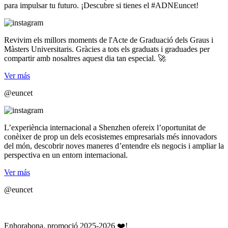
para impulsar tu futuro. ¡Descubre si tienes el #ADNEuncet!
Revivim els millors moments de l'Acte de Graduació dels Graus i
Màsters Universitaris. Gràcies a tots els graduats i graduades per
compartir amb nosaltres aquest dia tan especial. 🚀
Ver más
@euncet
L’experiència internacional a Shenzhen ofereix l’oportunitat de
conèixer de prop un dels ecosistemes empresarials més innovadors
del món, descobrir noves maneres d’entendre els negocis i ampliar la
perspectiva en un entorn internacional.
Ver más
@euncet
Enhorabona, promoció 2025-2026 ❤️!