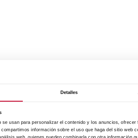
Detalles
s
b se usan para personalizar el contenido y los anuncios, ofrecer
s, compartimos información sobre el uso que haga del sitio web 
 análisis web, quienes pueden combinarla con otra información q