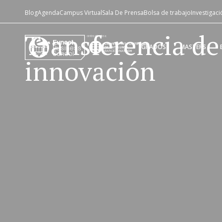
Blog
Agenda
Campus Virtual
Sala De Prensa
Bolsa de trabajo
Investigaci
Transferencia de
GRADOS
MASTERS
innovación