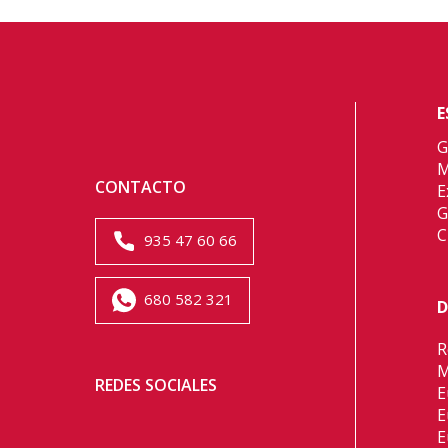
E
G
M
CONTACTO
E
G
C
935 47 60 66
680 582 321
D
R
M
REDES SOCIALES
E
E
E