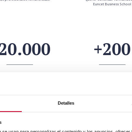
Euncet Business School
20.000
+200
ALUMNI
PROFESIONALE
Más de 2.000 Alumni
Más de 200 académicos 
profesionales
Detalles
s
b se usan para personalizar el contenido y los anuncios, ofrecer