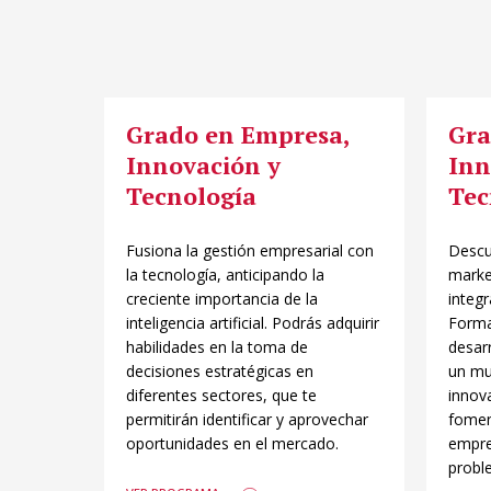
Grado en Empresa,
Gra
Innovación y
Inn
Tecnología
Tec
Fusiona la gestión empresarial con
Descu
la tecnología, anticipando la
market
creciente importancia de la
integr
inteligencia artificial. Podrás adquirir
Forma
habilidades en la toma de
desarr
decisiones estratégicas en
un mu
diferentes sectores, que te
innov
permitirán identificar y aprovechar
fomen
oportunidades en el mercado.
empre
probl