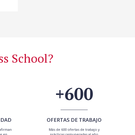
ss School?
+600
IDAD
OFERTAS DE TRABAJO
afirman
Más de 600 ofertas de trabajo y
e en
prácticas remuneradas al año