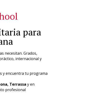
Pasar
ón
al
chool
contenido
principal
EUNCET EXPERIENCE
CONÓCENOS
taria para
ñana
as necesitan. Grados,
ráctico, internacional y
pus y encuentra tu programa
lona, Terrassa
y en
nto profesional