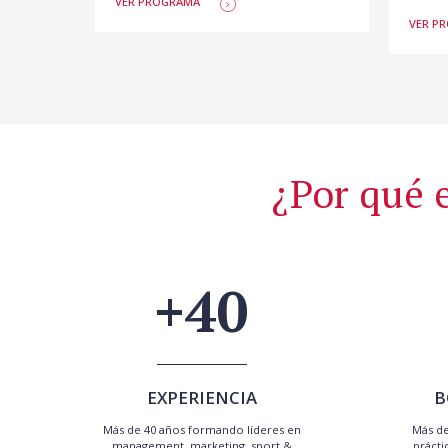
VER PROGRAMA
VER P
¿Por qué 
+40
EXPERIENCIA
B
Más de 40 años formando líderes en
Más de
management, marketing, sport &
prácti