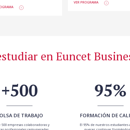
VER PROGRAMA
ROGRAMA
estudiar en Euncet Busine
+500
95%
OLSA DE TRABAJO
FORMACIÓN DE CAL
 500 empresas colaboradoras y
El 95% de nuestros estudiantes 
cas profesionales remuneradas.
querer continuar formándos