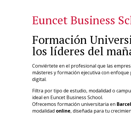
Blog
Agenda
Campus Virtual
Sala De Prensa
Bolsa de trabajo
Investigaci
Euncet Business S
GRADOS
MASTERS
EXECUTIVE EDUCATION
PROGRAMAS
Formación Universi
los líderes del ma
Conviértete en el profesional que las empres
másteres y formación ejecutiva con enfoque p
digital.
Filtra por tipo de estudio, modalidad o cam
ideal en Euncet Business School.
Ofrecemos formación universitaria en
Barce
modalidad
online
, diseñada para tu crecimie