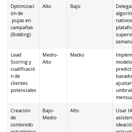
Optimizaci
Alto
Bajo
Delega
ón de
algori
pujas en
nativos
campañas
plataf
(Bidding)
superv
semanal
Lead
Medio-
Medio
Implem
Scoring y
Alto
modelo
cualificació
predict
n
de
basado
clientes
ajustan
potenciales
umbral
mensua
Creación
Bajo-
Alto
Usar I
de
Medio
asisten
contenido
ideació
estratégico
estruct