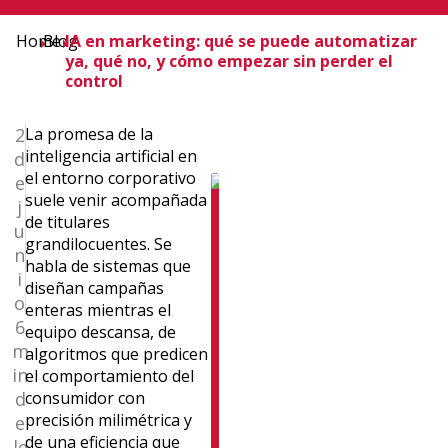
Home
Blog
IA en marketing: qué se puede automatizar
ya, qué no, y cómo empezar sin perder el
control
2
La promesa de la
inteligencia artificial en
d
el entorno corporativo
e
Rosa
suele venir acompañada
j
de titulares
Llamas
u
grandilocuentes. Se
Alonso
n
habla de sistemas que
i
Doctora
diseñan campañas
en
o
enteras mientras el
Marketing
6
equipo
descansa
, de
y
m
algoritmos que predicen
profesora,
in
el comportamiento del
especialista
d
consumidor con
en
precisión milimétrica y
e
consumo
de una eficiencia que
le