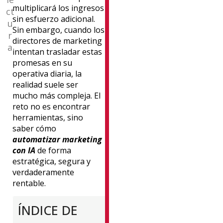
digital,
multiplicará los ingresos
ct
lujo
sin esfuerzo adicional.
u
y
Sin embargo, cuando los
r
transformación
directores de marketing
a
del
intentan
trasladar
estas
consumidor.
promesas en su
Ha
operativa diaria, la
sido
realidad suele ser
visiting
mucho más compleja. El
scholar
reto no es encontrar
en
herramientas, sino
universidades
saber cómo
de
automatizar marketing
prestigio,
con IA
de forma
como
estratégica, segura y
Harvard
verdaderamente
University,
rentable.
Hong
Kong
ÍNDICE DE
University,
Copenhagen