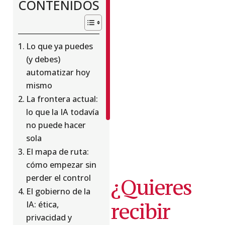
CONTENIDOS
Business
School,
Stockholm
Business
Lo que ya puedes
School
(y debes)
e
automatizar hoy
ISC
mismo
Paris,
entre
La frontera actual:
otras.
lo que la IA todavía
no puede hacer
sola
El mapa de ruta:
cómo empezar sin
perder el control
¿Quieres
El gobierno de la
recibir
IA: ética,
privacidad y