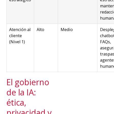
manten
redacci
human
Atención al
Alto
Medio
Desple
cliente
chatbo
(Nivel 1)
FAQs,
asegur
traspas
agente
human
El gobierno
de la IA:
ética,
privacidad y