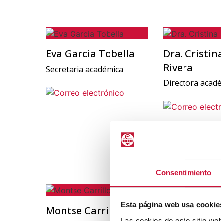
Eva Garcia Tobella
Dra. Cristin
Rivera
Secretaria académica
Directora acad
Consentimiento
Esta página web usa cookie
Montse Carrillo
Anna Llache
Las cookies de este sitio we