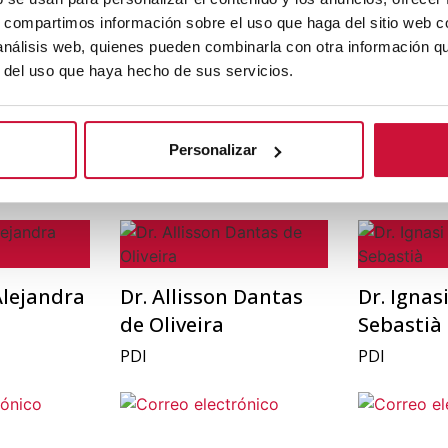
Dra. Mª Paola
Rodrigue
áster
s, compartimos información sobre el uso que haga del sitio web 
Mastrantonio Ramos
n
Directora de
 análisis web, quienes pueden combinarla con otra información q
Directora
Directora del Máster
Estudiantes
r del uso que haya hecho de sus servicios.
arketing y
Universitario en Recursos
tutora acad
Humanos y PDI
prácticas
Personalizar
Alejandra
Dr. Allisson Dantas
Dr. Igna
de Oliveira
Sebastià
PDI
PDI