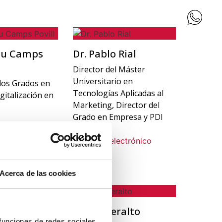
eu Camps
Dr. Pablo Rial
Director del Máster
Universitario en
 los Grados en
Tecnologías Aplicadas al
gitalización en
Marketing, Director del
Grado en Empresa y PDI
Acerca de las cookies
oma
Alba Queralto
 funciones de redes sociales