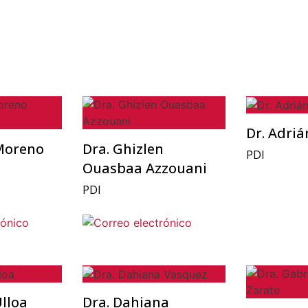
Dr. Adriá
Moreno
Dra. Ghizlen
PDI
Ouasbaa Azzouani
PDI
Ulloa
Dra. Dahiana