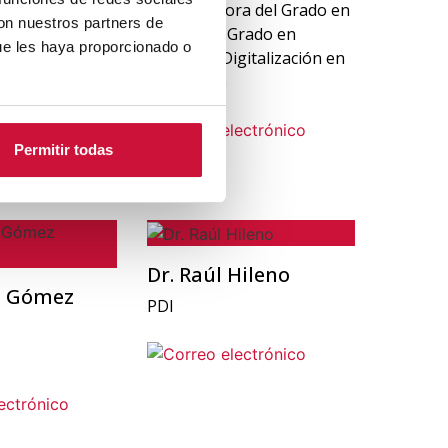
z
Coordinadora del Grado en
con nuestros partners de
CTEF y del Grado en
 Servicios a los
ue les haya proporcionado o
Gestión y Digitalización en
 y Alumni y
el Deporte
émica y de
Permitir todas
Dr. Raúl Hileno
si Gómez
PDI