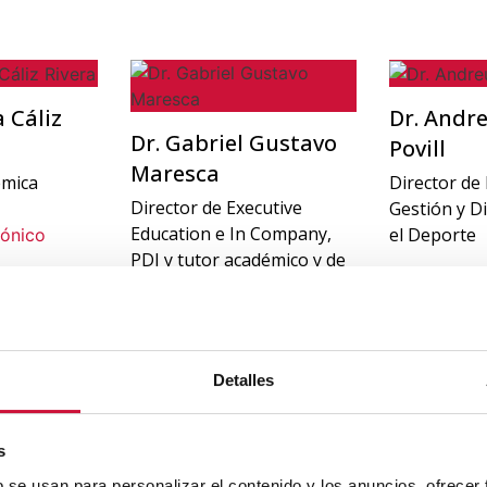
a Cáliz
Dr. Andr
Dr. Gabriel Gustavo
Povill
Maresca
émica
Director de
Director de Executive
Gestión y Di
Education e In Company,
el Deporte
PDI y tutor académico y de
prácticas
Detalles
s
r Alsina
Marta R
b se usan para personalizar el contenido y los anuncios, ofrecer