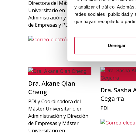
Directora del Máster
Directora del M
y analizar el tráfico. Ademá
Universitario en
Universitario e
redes sociales, publicidad y
Administración y Dirección
Comunicación, 
que hayan recopilado a parti
de Empresas y PDI
del Grado en M
PDI
Denegar
Dra. Akane Qian
Dra. Sasha 
Cheng
Cegarra
PDI y Coordinadora del
PDI
Máster Universitario en
Administración y Dirección
de Empresas y Máster
Universitario en