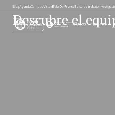
Blog
Agenda
Campus Virtual
Sala De Prensa
Bolsa de trabajo
Investigaci
Descubre el equi
GRADOS
MASTERS