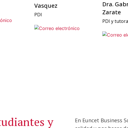
Dra. Gab
Vasquez
Zarate
PDI
PDI y tutora
tudiantes y
En Euncet Business S