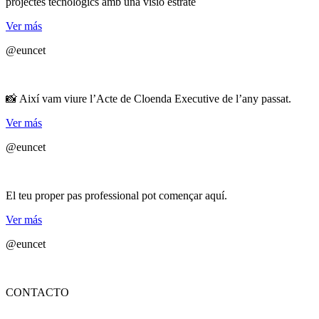
projectes tecnològics amb una visió estratè
Ver más
@euncet
📸 Així vam viure l’Acte de Cloenda Executive de l’any passat.
Ver más
@euncet
El teu proper pas professional pot començar aquí.
Ver más
@euncet
CONTACTO