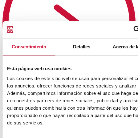
Consentimiento
Detalles
Acerca de l
Esta página web usa cookies
Las cookies de este sitio web se usan para personalizar el c
los anuncios, ofrecer funciones de redes sociales y analizar e
Además, compartimos información sobre el uso que haga del
BIBLIOTECA
con nuestros partners de redes sociales, publicidad y anális
La biblioteca de Euncet Business School quiere ser una herramienta
quienes pueden combinarla con otra información que les ha
útil para su comunidad educativa, dando apoyo a la docencia, al
estudio y a la investigación. Por eso, tiene como objetivos ser una
proporcionado o que hayan recopilado a partir del uso que 
biblioteca abierta y actualizada, con un fondo bibliográfico
de sus servicios.
adecuado a las áreas de conocimiento de los estudios que
impartimos.