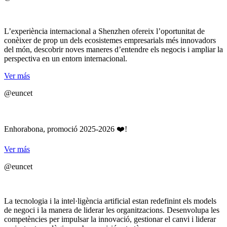
L’experiència internacional a Shenzhen ofereix l’oportunitat de
conèixer de prop un dels ecosistemes empresarials més innovadors
del món, descobrir noves maneres d’entendre els negocis i ampliar la
perspectiva en un entorn internacional.
Ver más
@euncet
Enhorabona, promoció 2025-2026 ❤️!
Ver más
@euncet
La tecnologia i la intel·ligència artificial estan redefinint els models
de negoci i la manera de liderar les organitzacions. Desenvolupa les
competències per impulsar la innovació, gestionar el canvi i liderar