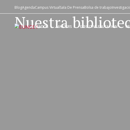
Blog
Agenda
Campus Virtual
Sala De Prensa
Bolsa de trabajo
Investigaci
Nuestra bibliotec
GRADOS
MASTERS
EXECUTIVE EDUCATION
P