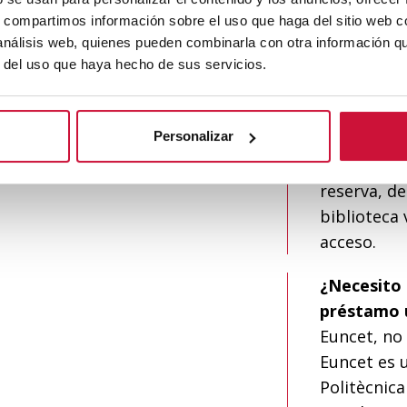
¿Quién pue
s, compartimos información sobre el uso que haga del sitio web 
 análisis web, quienes pueden combinarla con otra información q
Cualquier 
r del uso que haya hecho de sus servicios.
Euncet: est
¿Cómo pued
Personalizar
Desde est
Si quieres 
reserva, de
biblioteca 
acceso.
¿Necesito 
préstamo 
Euncet, no
Euncet es u
Politècnica