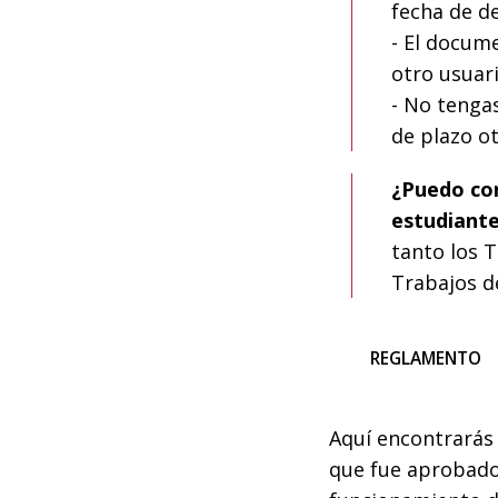
fecha de d
- El docum
otro usuari
- No tenga
de plazo o
¿Puedo con
estudiant
tanto los 
Trabajos d
REGLAMENTO
Aquí encontrarás
que fue aprobado 