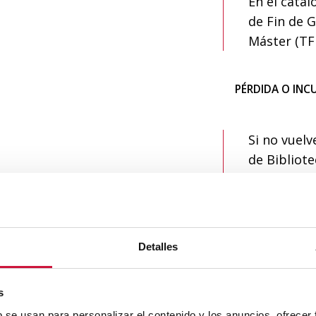
En el catál
de Fin de 
Máster (TF
PÉRDIDA O INC
Si no vuelv
de Bibliot
los devuelv
No recibir
te exime de
Detalles
PREGUNTAS FR
s
b se usan para personalizar el contenido y los anuncios, ofrecer