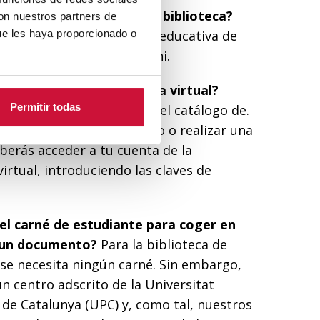
de acceder al Servicio de biblioteca?
con nuestros partners de
ue les haya proporcionado o
miembro de la comunidad educativa de
udiantes, PDI, PAS y Alumni.
o acceder a la biblioteca virtual?
Permitir todas
e
enlace
, puedes consultar el catálogo de.
coger un libro en préstamo o realizar una
berás acceder a tu cuenta de la
virtual, introduciendo las claves de
el carné de estudiante para coger en
un documento?
Para la biblioteca de
 se necesita ningún carné. Sin embargo,
n centro adscrito de la Universitat
 de Catalunya (UPC) y, como tal, nuestros