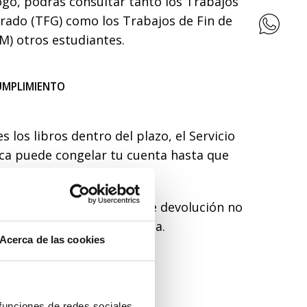
ogo, podrás consultar tanto los Trabajos
Grado (TFG) como los Trabajos de Fin de
M) otros estudiantes.
UMPLIMIENTO
es los libros dentro del plazo, el Servicio
eca puede congelar tu cuenta hasta que
as.
 un aviso de reclamación de devolución no
 la suspensión de la cuenta.
Acerca de las cookies
ECUENTES
 funciones de redes sociales