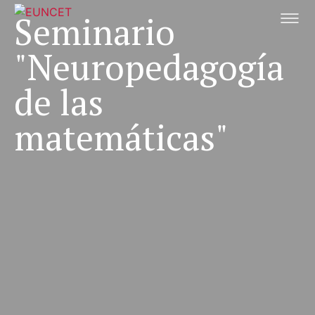
Pasar
Seminario
al
contenido
"Neuropedagogía
principal
de las
matemáticas"