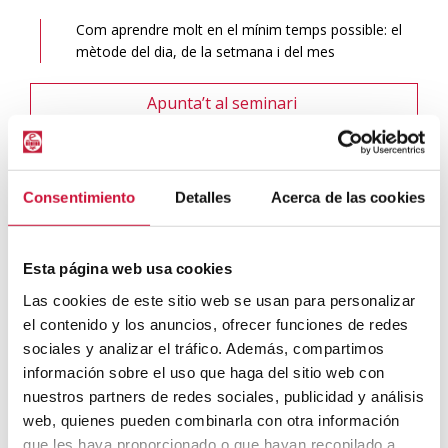
Com aprendre molt en el mínim temps possible: el
mètode del dia, de la setmana i del mes
Apunta’t al seminari
I si vols saber més sobre els nostres seminaris,
descobreix
tota la nostra oferta
!
Consentimiento
Detalles
Acerca de las cookies
Joaquim Valls
Esta página web usa cookies
Las cookies de este sitio web se usan para personalizar
Neuropsicòleg i professor de l’Euncet Business School
el contenido y los anuncios, ofrecer funciones de redes
Coach Neuro-Cal·ligràfic i president de l’Institut de
sociales y analizar el tráfico. Además, compartimos
Programació Neuro-Cal·ligràfica. Creador del Mètode KIMMEL
información sobre el uso que haga del sitio web con
d’ensenyament de la lecto-escriptura a nens i nenes de P4 i P5
nuestros partners de redes sociales, publicidad y análisis
amb dislèxia i/o TDAH.
web, quienes pueden combinarla con otra información
Llicenciat en Ciències Econòmiques. Màster en Societat de la
que les haya proporcionado o que hayan recopilado a