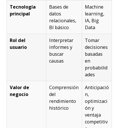
Tecnología
Bases de
Machine
principal
datos
learning,
relacionales,
IA, Big
BI básico
Data
Rol del
Interpretar
Tomar
usuario
informes y
decisiones
buscar
basadas
causas
en
probabilid
ades
Valor de
Comprensión
Anticipació
negocio
del
n,
rendimiento
optimizaci
histórico
ón y
ventaja
competitiv