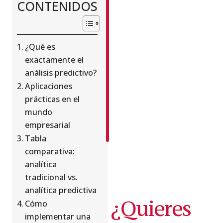
la
CONTENIDOS
e-
health.
Experto
en
¿Qué es
Machine
exactamente el
Learning,
análisis predictivo?
LLMs,
Aplicaciones
bioinformática,
AWS,
prácticas en el
Python
mundo
y
empresarial
GIT.
Tabla
comparativa:
analítica
tradicional vs.
analítica predictiva
¿Quieres
Cómo
implementar una