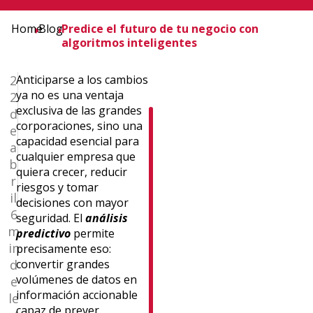
Home
Blog
Predice el futuro de tu negocio con
algoritmos inteligentes
2
Anticiparse a los cambios
ya no es una ventaja
2
exclusiva de las grandes
d
Ignasi
corporaciones, sino una
e
capacidad esencial para
Gomez
a
cualquier empresa que
Sebastia
b
quiera crecer, reducir
r
Cuenta
riesgos y tomar
con
il
decisiones con mayor
23
6
seguridad. El
análisis
años
m
predictivo
permite
de
in
precisamente eso:
experiencia
d
convertir grandes
como
volúmenes de datos en
e
desarrollador
información accionable
le
y
capaz de prever