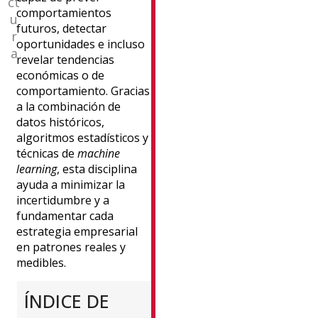
ct
docente.
comportamientos
u
Doctor
futuros, detectar
r
en
oportunidades e incluso
a
Inteligencia
revelar tendencias
Artificial,
económicas o de
con
comportamiento
.
Gracias
9
a la combinación de
años
datos históricos,
de
algoritmos estadísticos y
experiencia
técnicas de
machine
en
learning
, esta disciplina
empresas
ayuda a minimizar la
trabajando
incertidumbre y a
en
fundamentar cada
el
estrategia empresarial
ámbito
en patrones reales y
de
medibles.
la
bioinformática
ÍNDICE DE
y