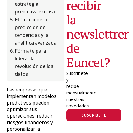
recibir
estrategia
predictiva exitosa
la
El futuro de la
predicción de
newslettrer
tendencias y la
analítica avanzada
de
Fórmate para
Euncet?
liderar la
revolución de los
Suscríbete
datos
y
recibe
Las empresas que
mensualmente
implementan modelos
nuestras
predictivos pueden
novedades
optimizar sus
SUSCRÍBETE
operaciones, reducir
riesgos financieros y
personalizar la