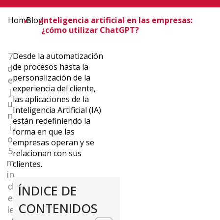
Home
Blog
Inteligencia artificial en las empresas:
¿cómo utilizar ChatGPT?
7
Desde la automatización
de procesos hasta la
d
personalización de la
e
experiencia del cliente,
j
las aplicaciones de la
u
Inteligencia Artificial (IA)
n
están redefiniendo la
i
forma en que las
o
empresas operan y se
5
relacionan con sus
m
clientes.
in
d
ÍNDICE DE
e
CONTENIDOS
le