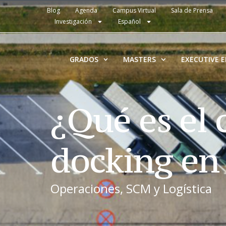
Blog
Agenda
Campus Virtual
Sala de Prensa
Investigación
Español
GRADOS
MASTERS
EXECUTIVE 
¿Qué es el 
docking en 
Operaciones, SCM y Logística