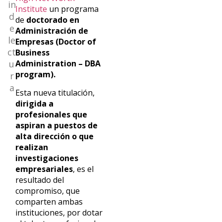
in
Institute
un programa
d
de
doctorado en
e
Administración de
le
Empresas (Doctor of
ct
Business
u
Administration – DBA
program).
r
a
Esta nueva titulación,
dirigida a
profesionales que
aspiran a puestos de
alta dirección o que
realizan
investigaciones
empresariales
, es el
resultado del
compromiso, que
comparten ambas
instituciones, por dotar