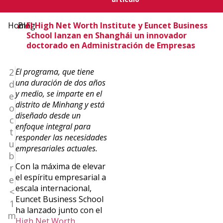
Home
Blog
El High Net Worth Institute y Euncet Business
School lanzan en Shanghái un innovador
doctorado en Administración de Empresas
2
El programa, que tiene
una duración de dos años
d
y medio, se imparte en el
e
distrito de Minhang y está
o
diseñado desde un
c
enfoque integral para
t
responder las necesidades
u
empresariales actuales.
b
Con la máxima de elevar
r
el espíritu empresarial a
e
escala internacional,
<
Euncet Business School
1
ha lanzado junto con el
m
High Net Worth