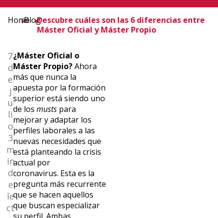
Home
Blog
Descubre cuáles son las 6 diferencias entre
Máster Oficial y Máster Propio
7
¿Máster Oficial o
Máster Propio?
Ahora
d
más que nunca la
e
apuesta por la formación
j
superior está siendo uno
u
de los
musts
para
li
mejorar y adaptar los
o
perfiles laborales a las
3
nuevas necesidades que
m
está planteando la crisis
in
actual por
d
coronavirus. Esta es la
e
pregunta más recurrente
que se hacen aquellos
le
que buscan especializar
ct
su perfil. Ambas