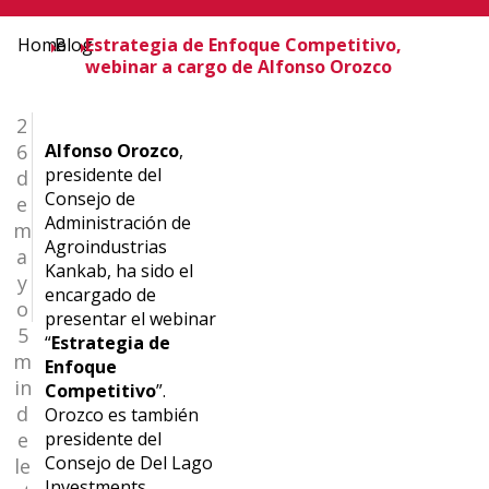
Home
Blog
Estrategia de Enfoque Competitivo,
webinar a cargo de Alfonso Orozco
2
6
Alfonso Orozco
,
presidente del
d
Consejo de
e
Administración de
m
Agroindustrias
a
Kankab, ha sido el
y
encargado de
o
presentar el webinar
5
“
Estrategia de
m
Enfoque
in
Competitivo
”.
d
Orozco es también
e
presidente del
Consejo de Del Lago
le
Investments,