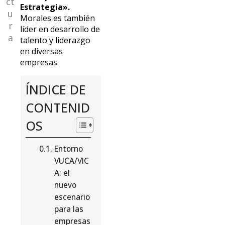
ct
Estrategia».
u
Morales es también
r
líder en desarrollo de
a
talento y liderazgo
en diversas
empresas.
ÍNDICE DE
CONTENID
OS
Entorno
VUCA/VIC
A: el
nuevo
escenario
para las
empresas