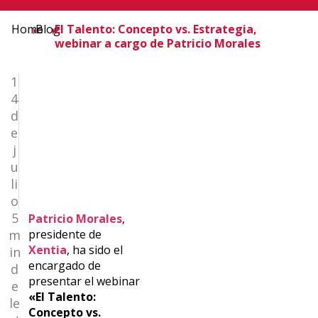
Home
Blog
El Talento: Concepto vs. Estrategia,
webinar a cargo de Patricio Morales
1
4
d
e
j
u
li
o
5
Patricio Morales
,
presidente de
m
Xentia
, ha sido el
in
encargado de
d
presentar el webinar
e
«El Talento:
le
Concepto vs.