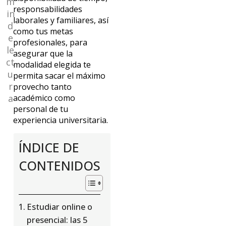
m
responsabilidades
in
laborales y familiares, así
d
como tus metas
e
profesionales, para
le
asegurar que la
ct
modalidad elegida te
u
permita sacar el máximo
r
provecho tanto
a
académico como
personal de tu
experiencia universitaria.
ÍNDICE DE
CONTENIDOS
Estudiar online o
presencial: las 5