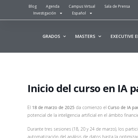
Blog
Agenda
Campus Virtual
Sala de Prensa
Investigación
Español
GRADOS
MASTERS
EXECUTIVE 
Inicio del curso en IA 
El
18 de marzo de 2025
da comienzo el
Curso de IA pa
potencial de la inteligencia artificial en el ámbito financi
Durante tres sesiones (18, 20 y 24 de marzo), los pa
automatización del análisis de datos hasta la optimiza