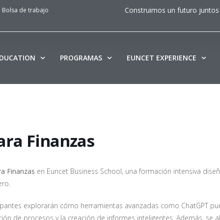
Construimos un futuro juntos
Bolsa de trabajo
EDUCATION
PROGRAMAS
EUNCET EXPERIENCE
para Finanzas
ra Finanzas
en Euncet Business School, una formación intensiva dise
ero.
rticipantes explorarán cómo herramientas avanzadas como ChatGPT p
ción de procesos y la creación de informes inteligentes. Además, se 