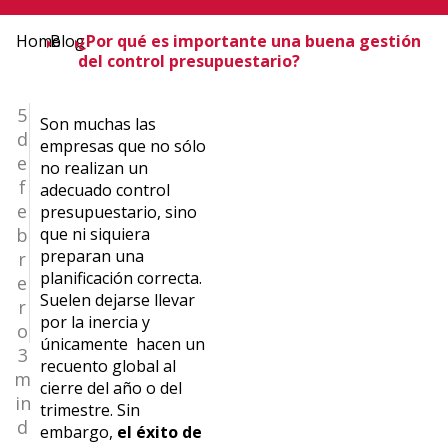
Home
Blog
¿Por qué es importante una buena gestión
del control presupuestario?
5
Son muchas las
d
empresas que no sólo
e
no realizan un
f
adecuado control
e
presupuestario, sino
b
que ni siquiera
preparan una
r
planificación correcta.
e
Suelen dejarse llevar
r
por la inercia y
o
únicamente hacen un
3
recuento global al
m
cierre del año o del
in
trimestre. Sin
d
embargo,
el éxito de