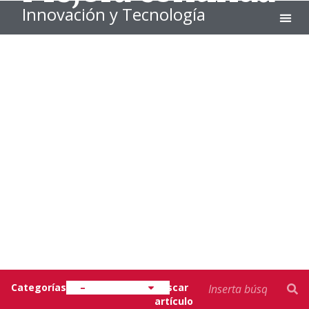
Innovación y Tecnología
EXECUT
EUNCET
Categorías
–
Buscar
artículo