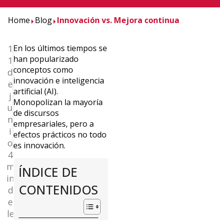
Home
Blog
Innovación vs. Mejora continua
1
En los últimos tiempos se
han popularizado
1
conceptos como
d
innovación e inteligencia
e
artificial (AI).
j
Monopolizan la mayoría
u
de discursos
n
empresariales, pero a
i
efectos prácticos no todo
o
es innovación.
4
m
ÍNDICE DE
in
CONTENIDOS
d
e
le