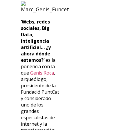
‘We
bs, red
es
sociales
, Big
Data,
inteligencia
artificial… ¿y
ahora dónde
estamos?’
es la
ponencia c
on la
que
Genís Roca
,
arqueólogo,
presidente de la
Fundació
PuntCat
y considerado
uno de los
grandes
especialistas de
internet y la