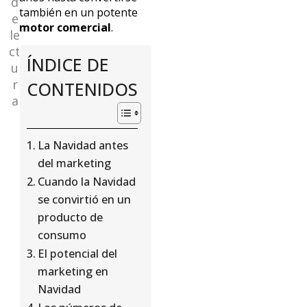
d
también en un potente
e
motor comercial
.
le
ct
ÍNDICE DE
u
r
CONTENIDOS
a
La Navidad antes
del marketing
Cuando la Navidad
se convirtió en un
producto de
consumo
El potencial del
marketing en
Navidad