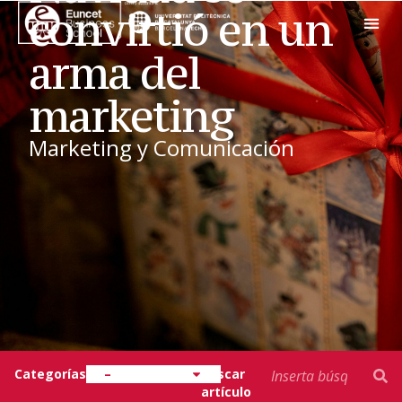
convirtió en un
arma del
EXECUT
EUNCET
marketing
Marketing y Comunicación
Categorías
–
Buscar
artículo