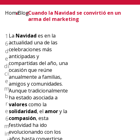
Home
Blog
Cuando la Navidad se convirtió en un
arma del marketing
1
La
Navidad
es en la
actualidad una de las
6
celebraciones más
d
anticipadas y
e
compartidas del año, una
di
ocasión que reúne
ci
anualmente a familias,
e
amigos y comunidades.
m
Aunque tradicionalmente
b
ha estado asociada a
r
valores
como la
e
solidaridad
, el
amor
y la
6
compasión
, esta
festividad ha ido
m
evolucionando con los
in
años hasta convertirse