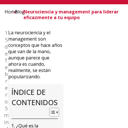
Home
Blog
Neurociencia y management para liderar
eficazmente a tu equipo
1
La neurociencia y el
management son
5
conceptos que hace años
d
que van de la mano,
e
aunque parece que
f
ahora es cuando,
e
realmente, se están
b
popularizando.
r
e
ÍNDICE DE
r
CONTENIDOS
o
5
m
in
¿Qué es la