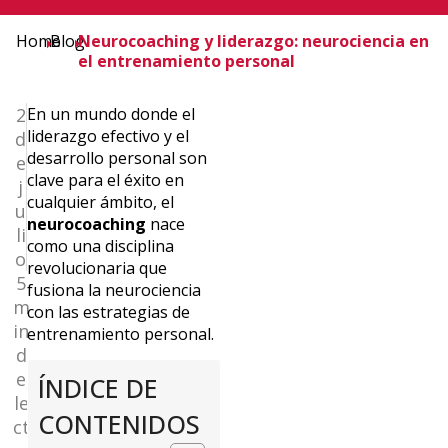
Home
Blog
Neurocoaching y liderazgo: neurociencia en
el entrenamiento personal
2
En un mundo donde el
liderazgo efectivo y el
d
desarrollo personal son
e
clave para el éxito en
j
cualquier ámbito, el
u
neurocoaching
nace
li
como una disciplina
o
revolucionaria que
5
fusiona la neurociencia
m
con las estrategias de
in
entrenamiento personal.
d
e
ÍNDICE DE
le
CONTENIDOS
ct