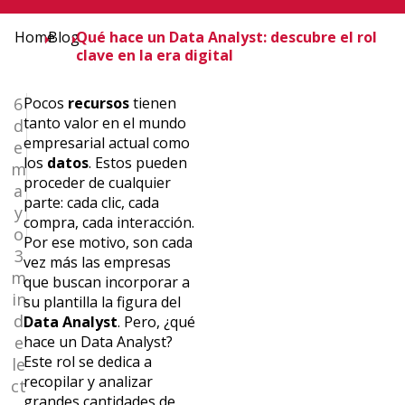
Home
Blog
Qué hace un Data Analyst: descubre el rol
clave en la era digital
6
Pocos
recursos
tienen
tanto valor en el mundo
d
empresarial actual como
e
los
datos
. Estos pueden
m
proceder de cualquier
a
parte: cada clic, cada
y
compra, cada interacción.
o
Por ese motivo, son cada
3
vez más las empresas
m
que buscan incorporar a
in
su plantilla la figura del
d
Data Analyst
. Pero, ¿qué
e
hace un Data Analyst?
Este rol se dedica a
le
recopilar y analizar
ct
grandes cantidades de