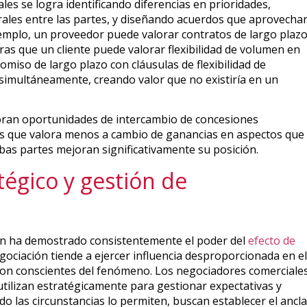
les se logra identificando diferencias en prioridades,
rales entre las partes, y diseñando acuerdos que aprovecha
jemplo, un proveedor puede valorar contratos de largo plaz
as que un cliente puede valorar flexibilidad de volumen en
miso de largo plazo con cláusulas de flexibilidad de
imultáneamente, creando valor que no existiría en un
oran oportunidades de intercambio de concesiones
os que valora menos a cambio de ganancias en aspectos que
as partes mejoran significativamente su posición.
tégico y gestión de
ión ha demostrado consistentemente el poder del
efecto de
gociación tiende a ejercer influencia desproporcionada en el
 son conscientes del fenómeno. Los negociadores comerciale
utilizan estratégicamente para gestionar expectativas y
o las circunstancias lo permiten, buscan establecer el ancla