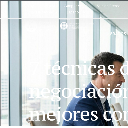
Blog
Agenda
Campus Virtual
Sala de Prensa
Investigación
Español
GRADOS
7 técnicas 
negociación
mejores co