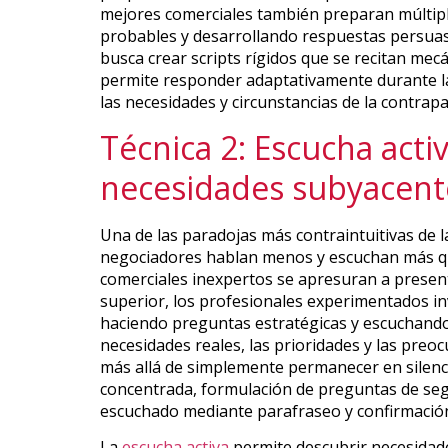
mejores comerciales también preparan múltipl
probables y desarrollando respuestas persuas
busca crear scripts rígidos que se recitan me
permite responder adaptativamente durante l
las necesidades y circunstancias de la contrapa
Técnica 2: Escucha acti
necesidades subyacent
Una de las paradojas más contraintuitivas de l
negociadores hablan menos y escuchan más qu
comerciales inexpertos se apresuran a presen
superior, los profesionales experimentados inv
haciendo preguntas estratégicas y escuchand
necesidades reales, las prioridades y las preo
más allá de simplemente permanecer en silenci
concentrada, formulación de preguntas de seg
escuchado mediante parafraseo y confirmació
La
escucha activa
permite descubrir necesidade