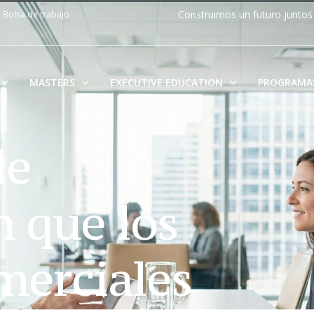
Construimos un futuro juntos
Bolsa de trabajo
MASTERS
EXECUTIVE EDUCATION
PROGRAMA
de
 que los
merciales