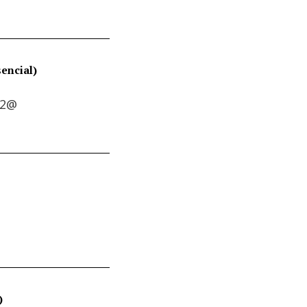
encial)
22@
)