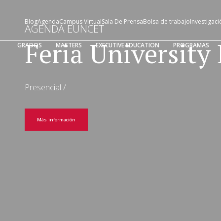
Blog
Agenda
Campus Virtual
Sala De Prensa
Bolsa de trabajo
Investigaci
AGENDA EUNCET
Feria University 
GRADOS
MASTERS
EXECUTIVE EDUCATION
PROGRAMAS
Presencial
/
Más información