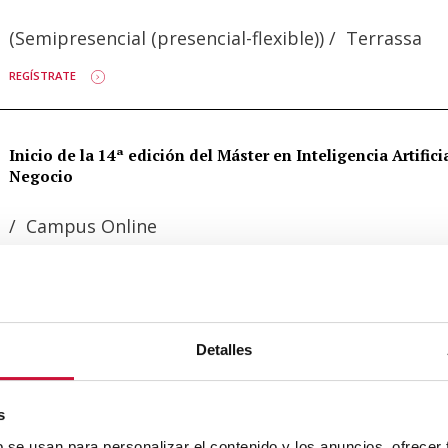
(Semipresencial (presencial-flexible))
/
Terrassa
REGÍSTRATE
Inicio de la 14ª edición del Máster en Inteligencia Artifici
Negocio
/
Campus Online
MÁS INFORMACIÓN
Inicio del Máster en Innovación y Emprendimiento en la 
Detalles
Online
/
Campus Online
s
MÁS INFORMACIÓN
b se usan para personalizar el contenido y los anuncios, ofrecer