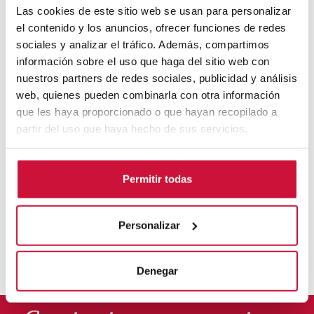
Las cookies de este sitio web se usan para personalizar
el contenido y los anuncios, ofrecer funciones de redes
Euncet Business School reúne a más de
sociales y analizar el tráfico. Además, compartimos
información sobre el uso que haga del sitio web con
80 académicos en el primer congreso
nuestros partners de redes sociales, publicidad y análisis
de inteligencia artificial aplicada de
web, quienes pueden combinarla con otra información
Terrassa
que les haya proporcionado o que hayan recopilado a
partir del uso que haya hecho de sus servicios.
Más info
Permitir todas
Euncet Business School y la
Universidad de Miami colaboran en un
Personalizar
programa ejecutivo
Más info
Denegar