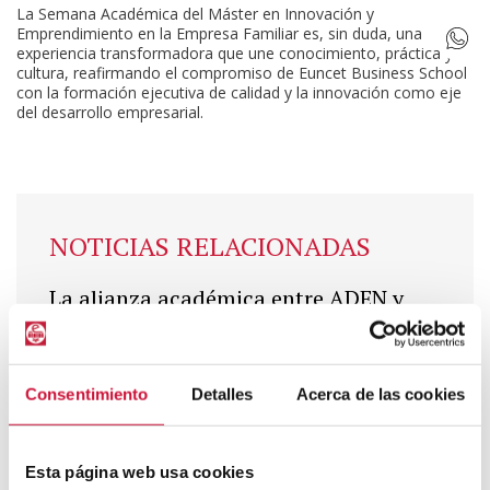
La Semana Académica del Máster en Innovación y
Emprendimiento en la Empresa Familiar es, sin duda, una
experiencia transformadora que une conocimiento, práctica y
cultura, reafirmando el compromiso de Euncet Business School
con la formación ejecutiva de calidad y la innovación como eje
del desarrollo empresarial.
NOTICIAS RELACIONADAS
La alianza académica entre ADEN y
Euncet: una experiencia inolvidable en
Barcelona que conecta inteligencia
artificial, liderazgo y futuro
Consentimiento
Detalles
Acerca de las cookies
empresarial
Esta página web usa cookies
Más info