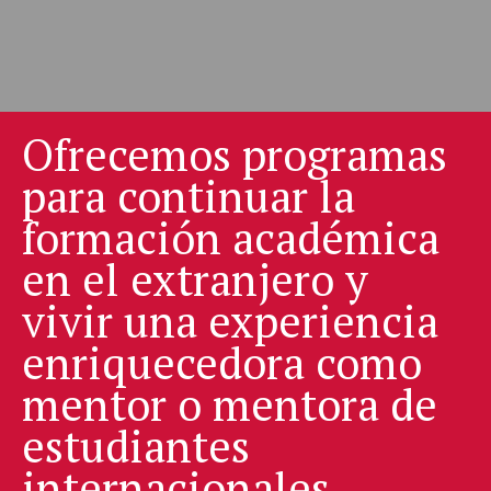
Ofrecemos programas
para continuar la
formación académica
en el extranjero y
vivir una experiencia
enriquecedora como
mentor o mentora de
estudiantes
internacionales.