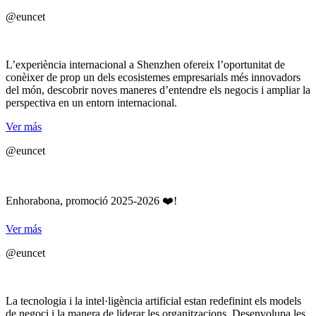
@euncet
L’experiència internacional a Shenzhen ofereix l’oportunitat de
conèixer de prop un dels ecosistemes empresarials més innovadors
del món, descobrir noves maneres d’entendre els negocis i ampliar la
perspectiva en un entorn internacional.
Ver más
@euncet
Enhorabona, promoció 2025-2026 ❤️!
Ver más
@euncet
La tecnologia i la intel·ligència artificial estan redefinint els models
de negoci i la manera de liderar les organitzacions. Desenvolupa les