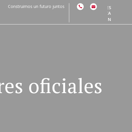
Construimos un futuro juntos
ES
CA
EN
es oficiales