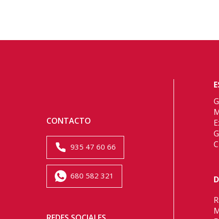
E
G
M
CONTACTO
E
G
C
935 47 60 66
680 582 321
D
R
M
REDES SOCIALES