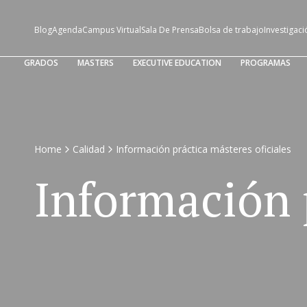
Blog
Agenda
Campus Virtual
Sala De Prensa
Bolsa de trabajo
Investigaci
GRADOS
MASTERS
EXECUTIVE EDUCATION
PROGRAMAS
Home
Calidad
Información práctica másteres oficiales
Información p