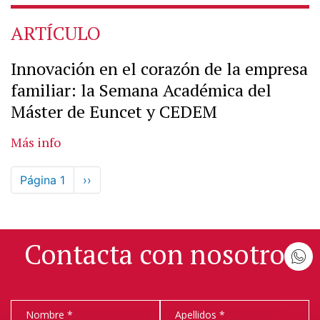
ARTÍCULO
Innovación en el corazón de la empresa
familiar: la Semana Académica del
Máster de Euncet y CEDEM
Más info
Paginación
Página 1
Siguiente
››
página
Contacta con nosotros