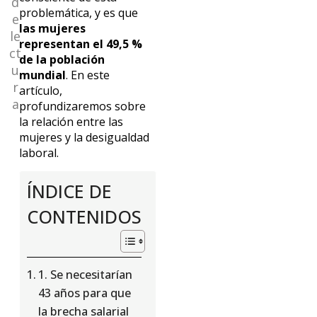
d
problemática, y es que
e
las mujeres
le
representan el 49,5 %
ct
de la población
u
mundial
. En este
r
artículo,
a
profundizaremos sobre
la relación entre las
mujeres y la desigualdad
laboral.
ÍNDICE DE
CONTENIDOS
1. Se necesitarían
43 años para que
la brecha salarial