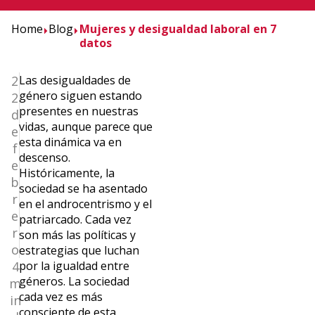
Home
Blog
Mujeres y desigualdad laboral en 7
datos
2
Las desigualdades de
género siguen estando
2
presentes en nuestras
d
vidas, aunque parece que
e
esta dinámica va en
f
descenso.
e
Históricamente, la
b
sociedad se ha asentado
r
en el androcentrismo y el
e
patriarcado. Cada vez
r
son más las políticas y
o
estrategias que luchan
4
por la igualdad entre
géneros. La sociedad
m
cada vez es más
in
consciente de esta