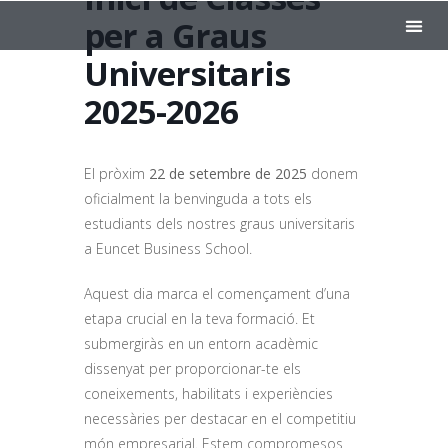
per a Graus
Universitaris
EXECUT
EUNCET
Coneix
2025-2026
El pròxim
22 de setembre de 2025
donem
oficialment la benvinguda a tots els
estudiants dels nostres graus universitaris
a Euncet Business School.
Aquest dia marca el començament d’una
etapa crucial en la teva formació. Et
submergiràs en un entorn acadèmic
dissenyat per proporcionar-te els
coneixements, habilitats i experiències
necessàries per destacar en el competitiu
món empresarial. Estem compromesos