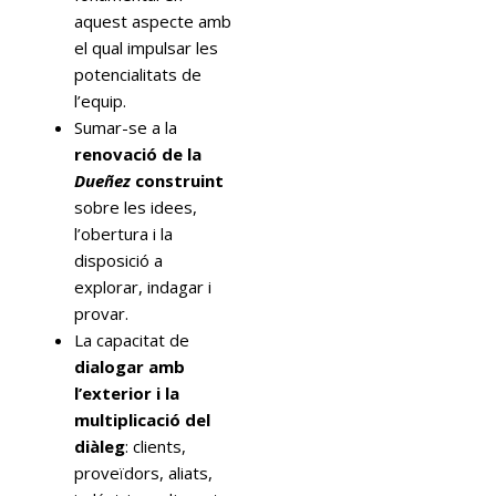
aquest aspecte amb
el qual impulsar les
potencialitats de
l’equip.
Sumar-se a la
renovació de la
Dueñez
construint
sobre les idees,
l’obertura i la
disposició a
explorar, indagar i
provar.
La capacitat de
dialogar amb
l’exterior i la
multiplicació del
diàleg
: clients,
proveïdors, aliats,