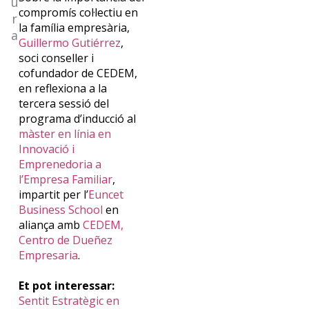
u
de
compromís col·lectiu en
r
la família empresària,
a
Guillermo Gutiérrez
,
Euncet?
soci conseller i
cofundador de CEDEM,
Suscríbete
en reflexiona a la
y
tercera sessió del
recibe
programa d’inducció al
mensualmente
màster en línia en
nuestras
Innovació i
novedades
Emprenedoria a
SUSCRÍBETE
l’Empresa Familiar
,
impartit per l’
Euncet
Business School
en
aliança amb
CEDEM,
Centro de Dueñez
Empresaria
.
Et pot interessar:
Sentit Estratègic en