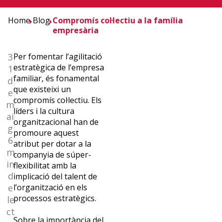
Home
Blog
Compromís col·lectiu a la família
empresària
3
Per fomentar l’agilitació
estratègica de l’empresa
1
familiar, és fonamental
d
que existeixi un
e
compromís col·lectiu. Els
m
líders i la cultura
ai
organitzacional han de
g
promoure aquest
¿Quieres
6
atribut per dotar a la
m
companyia de súper-
recibir
in
flexibilitat amb la
d
implicació del talent de
la
e
l’organització en els
processos estratègics.
le
newslettrer
ct
Sobre la importància del