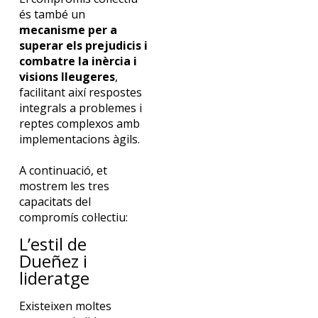
és també un
mecanisme per a
superar els prejudicis i
combatre la inèrcia i
visions lleugeres
,
facilitant així respostes
integrals a problemes i
reptes complexos amb
implementacions àgils.
A continuació, et
mostrem les tres
capacitats del
compromís col·lectiu:
L’estil de
Dueñez i
lideratge
Existeixen moltes