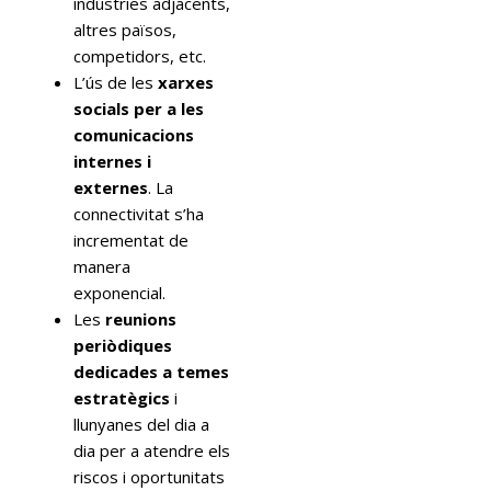
indústries adjacents,
altres països,
competidors, etc.
L’ús de les
xarxes
socials per a les
comunicacions
internes i
externes
. La
connectivitat s’ha
incrementat de
manera
exponencial.
Les
reunions
periòdiques
dedicades a temes
estratègics
i
llunyanes del dia a
dia per a atendre els
riscos i oportunitats