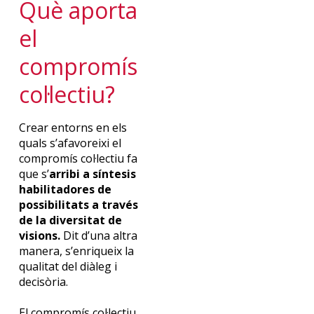
Què aporta
el
compromís
col·lectiu?
Crear entorns en els
quals s’afavoreixi el
compromís col·lectiu fa
que s’
arribi a síntesis
habilitadores
de
possibilitats a través
de la diversitat de
visions
.
Dit d’una altra
manera, s’enriqueix la
qualitat del diàleg i
decisòria.
El compromís col·lectiu