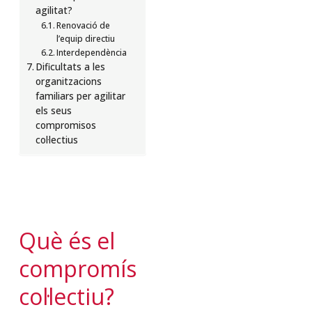
agilitat?
Renovació de
l’equip directiu
Interdependència
Dificultats a les
organitzacions
familiars per agilitar
els seus
compromisos
col·lectius
Què és el
compromís
col·lectiu?