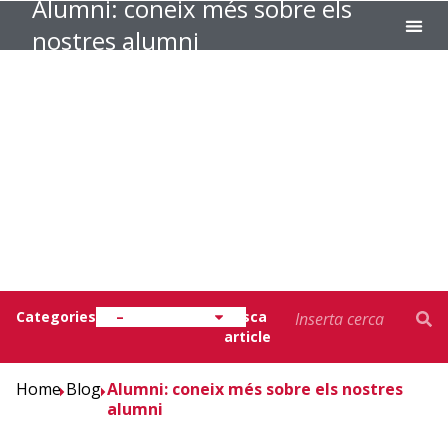
Alumni: coneix més sobre els
nostres alumni
EXECUT
EUNCET
Coneix
Categories
–
Busca
article
Home
Blog
Alumni: coneix més sobre els nostres
alumni