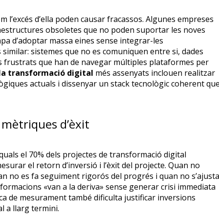
m l’excés d’ella poden causar fracassos. Algunes empreses
aestructures obsoletes que no poden suportar les noves
mpa d’adoptar massa eines sense integrar-les
 similar: sistemes que no es comuniquen entre si, dades
s frustrats que han de navegar múltiples plataformes per
 la transformació digital
més assenyats inclouen realitzar
ògiques actuals i dissenyar un stack tecnològic coherent qu
 mètriques d’èxit
quals el 70% dels projectes de transformació digital
urar el retorn d’inversió i l’èxit del projecte. Quan no
quan no es fa seguiment rigorós del progrés i quan no s’ajust
nsformacions «van a la deriva» sense generar crisi immediata
a de mesurament també dificulta justificar inversions
 a llarg termini.