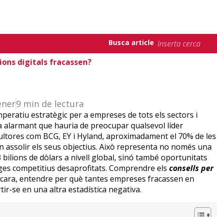
Busca article
ons digitals fracassen?
ener
9 min de lectura
mperatiu estratègic per a empreses de tots els sectors i
ca alarmant que hauria de preocupar qualsevol líder
ultores com BCG, EY i Hyland, aproximadament el 70% de les
 en assolir els seus objectius. Això representa no només una
ilions de dòlars a nivell global, sinó també oportunitats
tges competitius desaprofitats. Comprendre els
consells per
cara, entendre per què tantes empreses fracassen en
ir-se en una altra estadística negativa.