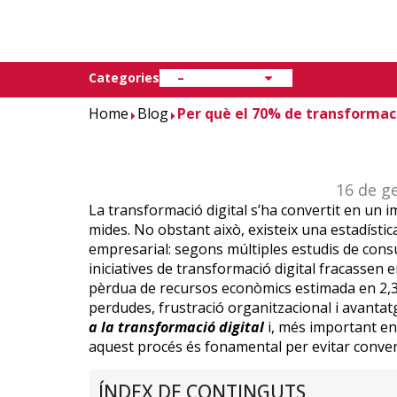
Finances i Comptabilitat
Categories
–
Home
Blog
Per què el 70% de transformaci
16 de g
La transformació digital s’ha convertit en un i
mides. No obstant això, existeix una estadísti
empresarial: segons múltiples estudis de cons
iniciatives de transformació digital fracassen
pèrdua de recursos econòmics estimada en 2,3 b
perdudes, frustració organitzacional i avanta
a la transformació digital
i, més important en
aquest procés és fonamental per evitar convert
ÍNDEX DE CONTINGUTS