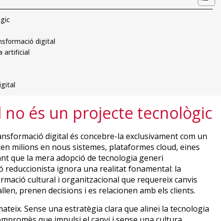
ògic
ransformació digital
 artificial
gital
l no és un projecte tecnològic
ansformació digital és concebre-la exclusivament com un
xen milions en nous sistemes, plataformes cloud, eines
perant que la mera adopció de tecnologia generi
ó reduccionista ignora una realitat fonamental: la
ormació cultural i organitzacional que requereix canvis
en, prenen decisions i es relacionen amb els clients.
mateix. Sense una estratègia clara que alineï la tecnologia
ompromès que impulsi el canvi i sense una cultura