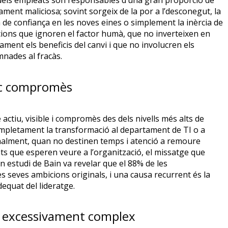
rt dels empleats són responsables d’una gran proporció de
ment maliciosa; sovint sorgeix de la por a l’desconegut, la
 de confiança en les noves eines o simplement la inèrcia de
ions que ignoren el factor humà, que no inverteixen en
ent els beneficis del canvi i que no involucren els
nades al fracàs.
oc compromès
 actiu, visible i compromès des dels nivells més alts de
ompletament la transformació al departament de TI o a
nalment, quan no destinen temps i atenció a remoure
s que esperen veure a l’organització, el missatge que
Un estudi de Bain va revelar que el 88% de les
 seves ambicions originals, i una causa recurrent és la
equat del lideratge.
o excessivament complex