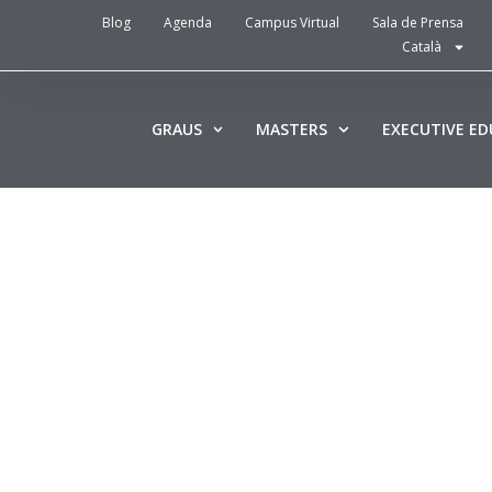
Blog
Agenda
Campus Virtual
Sala de Prensa
Català
GRAUS
MASTERS
EXECUTIVE E
Per què el 
transforma
digitals fr