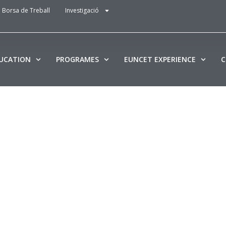
Borsa de Treball
Investigació
DUCATION
PROGRAMES
EUNCET EXPERIENCE
C
70% de
cions
acassen?