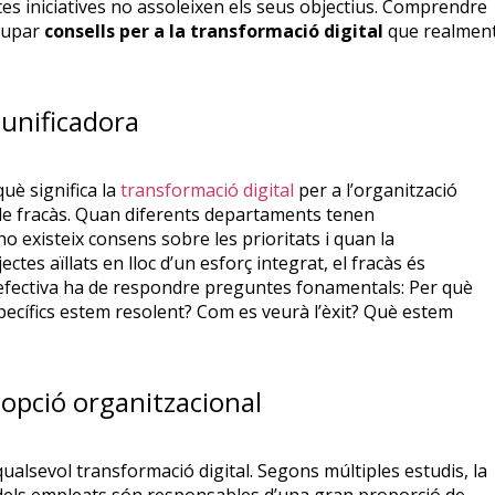
es iniciatives no assoleixen els seus objectius. Comprendre
olupar
consells per a la transformació digital
que realmen
 unificadora
uè significa la
transformació digital
per a l’organització
de fracàs. Quan diferents departaments tenen
no existeix consens sobre les prioritats i quan la
tes aïllats en lloc d’un esforç integrat, el fracàs és
a efectiva ha de respondre preguntes fonamentals: Per què
cífics estem resolent? Com es veurà l’èxit? Què estem
adopció organitzacional
qualsevol transformació digital. Segons múltiples estudis, la