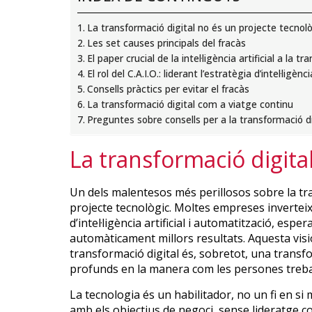
La transformació digital no és un projecte tecnol
Les set causes principals del fracàs
El paper crucial de la intel·ligència artificial a la t
El rol del C.A.I.O.: liderant l’estratègia d’intel·ligència
Consells pràctics per evitar el fracàs
La transformació digital com a viatge continu
Preguntes sobre consells per a la transformació di
La transformació digita
Un dels malentesos més perillosos sobre la tr
projecte tecnològic. Moltes empreses invertei
d’intel·ligència artificial i automatització, es
automàticament millors resultats. Aquesta visi
transformació digital és, sobretot, una transf
profunds en la manera com les persones treball
La tecnologia és un habilitador, no un fi en si 
amb els objectius de negoci, sense lideratge c