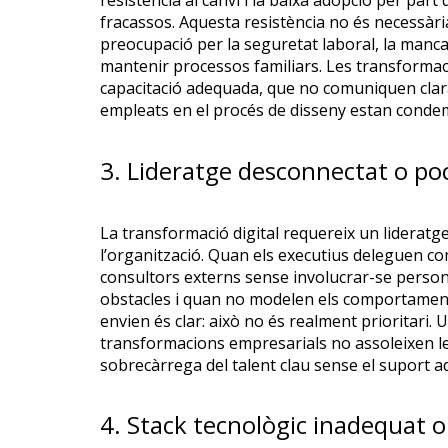
resistència al canvi i la baixa adopció per pa
fracassos. Aquesta resistència no és necessària
preocupació per la seguretat laboral, la manca
mantenir processos familiars. Les transformac
capacitació adequada, que no comuniquen claram
empleats en el procés de disseny estan condem
3. Lideratge desconnectat o p
La transformació digital requereix un lideratge
l’organització. Quan els executius deleguen c
consultors externs sense involucrar-se perso
obstacles i quan no modelen els comportament
envien és clar: això no és realment prioritari. 
transformacions empresarials no assoleixen les
sobrecàrrega del talent clau sense el suport ad
4. Stack tecnològic inadequat 