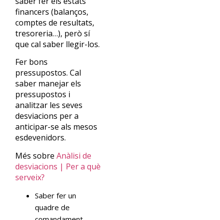
saber fer els estats
financers (balanços,
comptes de resultats,
tresoreria…), però sí
que cal saber llegir-los.
Fer bons
pressupostos. Cal
saber manejar els
pressupostos i
analitzar les seves
desviacions per a
anticipar-se als mesos
esdevenidors.
Més sobre
Anàlisi de
desviacions | Per a què
serveix?
Saber fer un
quadre de
comandament