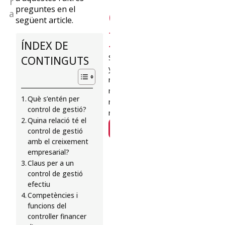
r
de
preguntes en el
a
següent article.
Euncet?
ÍNDEX DE
Suscríbete
CONTINGUTS
y
recibe
mensualmente
Què s’entén per
nuestras
control de gestió?
novedades
Quina relació té el
SUSCRÍBETE
control de gestió
amb el creixement
empresarial?
Claus per a un
control de gestió
efectiu
Competències i
funcions del
controller financer