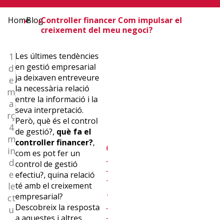
Home
Blog
Controller financer Com impulsar el
creixement del meu negoci?
1
Les últimes tendències
en gestió empresarial
d
ja deixaven entreveure
e
la necessària relació
m
entre la informació i la
a
seva interpretació.
rç
Però, què és el control
4
de gestió?,
què fa el
¿Quieres
m
controller financer?
,
in
com es pot fer un
recibir
d
control de gestió
e
efectiu?, quina relació
la
le
té amb el creixement
empresarial?
ct
newslettrer
Descobreix la resposta
u
a aquestes i altres