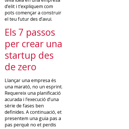
teva idea en una empresa
visió
d’elit i t’expliquem com
global
pots començar a construir
a
el teu futur des d’avui.
l’esport,
la
Els 7 passos
salut
per crear una
i
l’activitat
startup des
física.
de zero
Llançar una empresa és
una marató, no un esprint.
Requereix una planificació
¿Quieres
acurada i l’execució d’una
sèrie de fases ben
recibir
definides. A continuació, et
presentem una guia pas a
la
pas perquè no et perdis