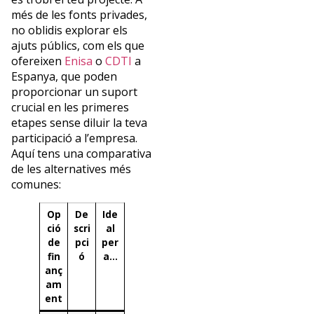
més de les fonts privades,
no oblidis explorar els
ajuts públics, com els que
ofereixen
Enisa
o
CDTI
a
Espanya, que poden
proporcionar un suport
crucial en les primeres
etapes sense diluir la teva
participació a l’empresa.
Aquí tens una comparativa
de les alternatives més
comunes:
Op
De
Ide
ció
scri
al
de
pci
per
fin
ó
a…
anç
am
ent