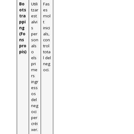
Bo
Utili
Fas
ots
tzar
es
tra
est
mol
ppi
alvi
t
ng
s
inici
(Fo
per
als,
ns
son
con
pro
als
trol
pis)
o
tota
els
l del
pri
neg
me
oci.
rs
ingr
ess
os
del
neg
oci
per
créi
xer.