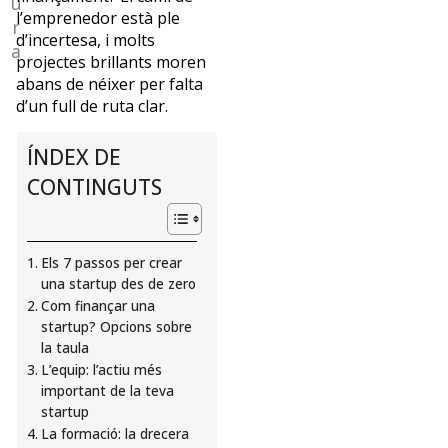
u
fitness,
l’emprenedor està ple
amb
r
d’incertesa, i molts
més
a
projectes brillants moren
de
abans de néixer per falta
25
d’un full de ruta clar.
anys
d’experiència
ÍNDEX DE
en
direcció
CONTINGUTS
de
clubs
i
Els 7 passos per crear
centres
una startup des de zero
esportius.
Com finançar una
Llicenciat
startup? Opcions sobre
en
la taula
Ciències
L’equip: l’actiu més
de
important de la teva
l’Esport,
startup
ha
La formació: la drecera
liderat