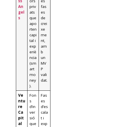
ss
ors
es
An
priv
fas
gel
ats
es
s
que
de
apo
crei
rten
xe
capi
me
tal i
nt,
exp
am
eriè
b
ncia
un
(sm
MV
art
P
mo
vali
ney
dat.
).
Ve
Fon
Fas
ntu
s
es
re
d’in
d’es
Ca
ver
cala
pit
sió
t i
al
que
exp