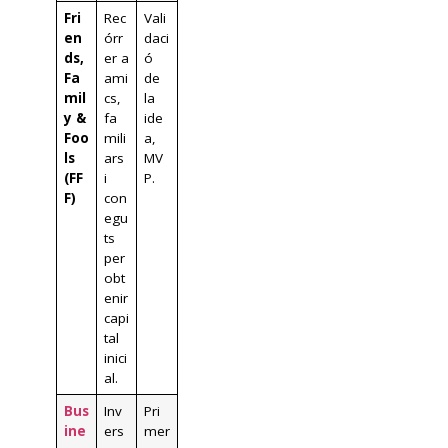
Fri
Rec
Vali
en
órr
daci
ds,
er a
ó
Fa
ami
de
mil
cs,
la
y &
fa
ide
Foo
mili
a,
ls
ars
MV
(FF
i
P.
F)
con
egu
ts
per
obt
enir
capi
tal
inici
al.
Bus
Inv
Pri
ine
ers
mer