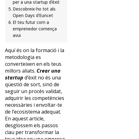
per a una startup d’èxit
projectes
Descobreix-ho tot als
de
Open Days d’Euncet
qualitat
El teu futur com a
i
emprenedor comença
desenvolupament
avui
estratègic
i
Aquí és on la formació i la
ha
metodologia es
ocupat
converteixen en els teus
càrrecs
millors aliats.
Crear una
directius
startup
d’èxit no és una
en
qüestió de sort, sinó de
associacions
seguir un procés validat,
internacionals
adquirir les competències
com
necessàries i envoltar-te
ISCA
de l’ecosistema adequat.
i
En aquest article,
CESS,
desglossem els passos
aportant
clau per transformar la
una