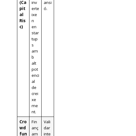
(Ca
inv
ansi
pit
erte
ó.
al
ixe
Ris
n
c)
en
star
tup
s
am
b
alt
pot
enci
al
de
crei
xe
me
nt.
Cro
Fin
Vali
wd
anç
dar
fun
am
inte