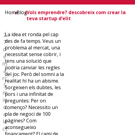
Home
Blog
Vols emprendre? descobreix com crear la
teva startup d’elit
2
La idea et ronda pel cap
des de fa temps. Veus un
7
problema al mercat, una
d
Toni
necessitat sense cobrir, i
e
tens una solució que
Llop
m
podria canviar les regles
Director
a
del joc. Però del somni a la
General
rç
realitat hi ha un abisme.
de
5
Sorgeixen els dubtes, les
l’Euncet
m
pors i una infinitat de
i
in
preguntes: Per on
expert
d
començo? Necessito un
en
e
pla de negoci de 100
gestió
pàgines? Com
le
esportiva
aconsegueixo
ct
i
finançament? El camí de