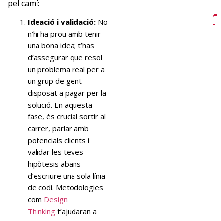
pel camí:
newslettrer
Ideació i validació:
No
de
n’hi ha prou amb tenir
una bona idea; t’has
Euncet?
d’assegurar que resol
un problema real per a
un grup de gent
Suscríbete
y
disposat a pagar per la
recibe
solució. En aquesta
mensualmente
fase, és crucial sortir al
nuestras
carrer, parlar amb
novedades
potencials clients i
SUSCRÍBETE
validar les teves
hipòtesis abans
d’escriure una sola línia
de codi. Metodologies
com
Design
Thinking
t’ajudaran a