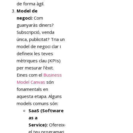
de forma àgil.
Model de
negoci:
Com
guanyaràs diners?
Subscripció, venda
única, publicitat? Tria un
model de negoci clar i
defineix les teves
mètriques clau (KPIs)
per mesurar l’èxit.
Eines com el
Business
Model Canvas
són
fonamentals en
aquesta etapa. Alguns
models comuns són:
SaaS (Software
as a
Service):
Ofereixes
el teu programari