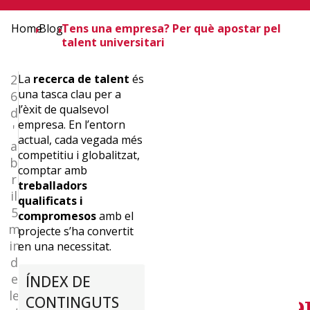
Home
Blog
Tens una empresa? Per què apostar pel
talent universitari
2
La
recerca de talent
és
una tasca clau per a
6
l’èxit de qualsevol
d
empresa. En l’entorn
¿Quieres
'
actual, cada vegada més
a
competitiu i globalitzat,
b
comptar amb
r
recibir
treballadors
il
qualificats i
5
compromesos
amb el
m
projecte s’ha convertit
la
in
en una necessitat.
d
e
ÍNDEX DE
newslettre
le
CONTINGUTS