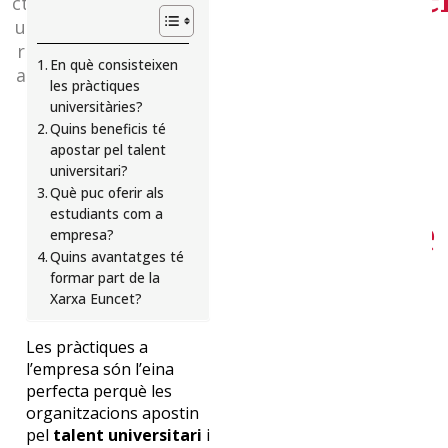
ct
u
r
de
En què consisteixen
a
les pràctiques
universitàries?
Quins beneficis té
Euncet?
apostar pel talent
universitari?
Què puc oferir als
Suscríbete
estudiants com a
empresa?
Quins avantatges té
formar part de la
y
Xarxa Euncet?
Les pràctiques a
l’empresa són l’eina
recibe
perfecta perquè les
organitzacions apostin
pel
talent universitari
i