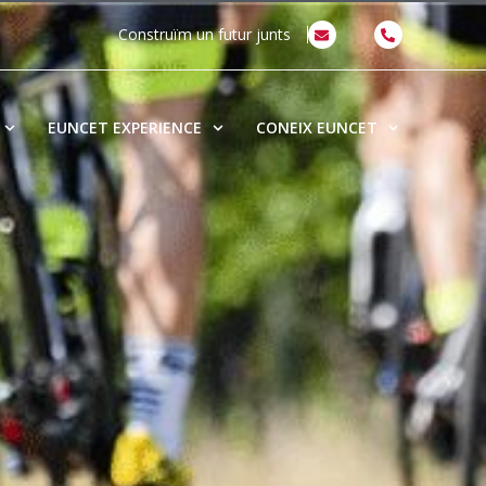
Construïm un futur junts
EUNCET EXPERIENCE
CONEIX EUNCET