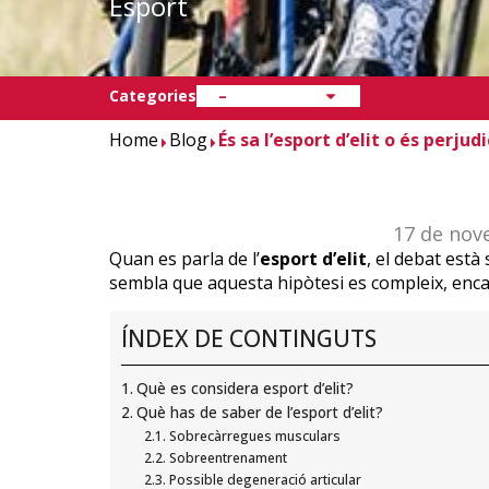
Esport
Categories
–
Home
Blog
És sa l’esport d’elit o és perjud
17 de no
Quan es parla de l’
esport d’elit
, el debat està
sembla que aquesta hipòtesi es compleix, encar
ÍNDEX DE CONTINGUTS
Què es considera esport d’elit?
Què has de saber de l’esport d’elit?
Sobrecàrregues musculars
Sobreentrenament
Possible degeneració articular