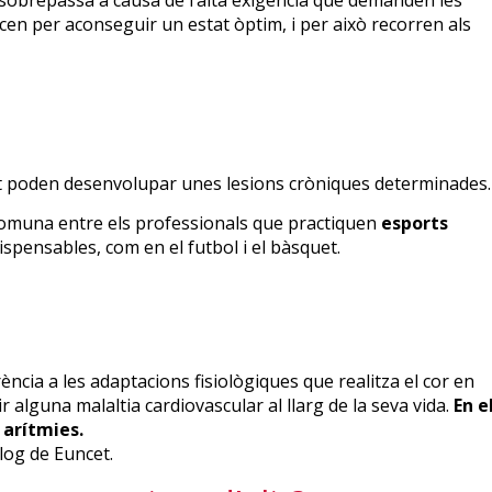
e sobrepassa a causa de l’alta exigència que demanden les
en per aconseguir un estat òptim, i per això recorren als
elit poden desenvolupar unes lesions cròniques determinades.
comuna entre els professionals que practiquen
esports
ispensables, com en el futbol i el bàsquet.
ncia a les adaptacions fisiològiques que realitza el cor en
ir alguna malaltia cardiovascular al llarg de la seva vida.
En e
 arítmies.