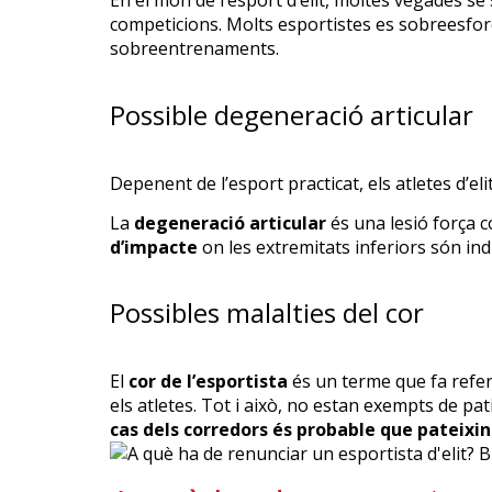
En el món de l’esport d’elit, moltes vegades s
competicions. Molts esportistes es sobreesforc
sobreentrenaments.
Possible degeneració articular
Depenent de l’esport practicat, els atletes d’
La
degeneració articular
és una lesió força 
d’impacte
on les extremitats inferiors són ind
Possibles malalties del cor
El
cor de l’esportista
és un terme que fa referè
els atletes. Tot i això, no estan exempts de pat
cas dels corredors és probable que pateixin