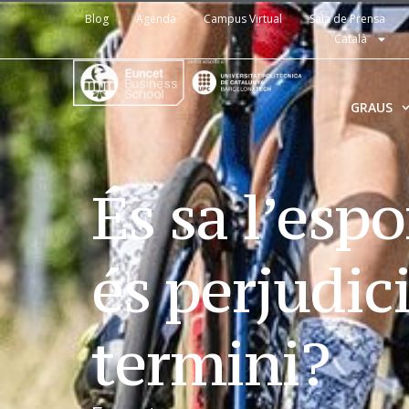
Blog
Agenda
Campus Virtual
Sala de Prensa
Català
GRAUS
És sa l’espo
és perjudici
termini?