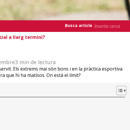
Busca article
icial a llarg termini?
vembre
3 min de lectura
 servit. Els extrems mai són bons i en la pràctica esportiva
a que hi ha matisos. On està el límit?