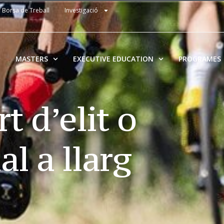
Borsa de Treball
Investigació
MASTERS
EXECUTIVE EDUCATION
PROGRAMES
rt d’elit o
al a llarg