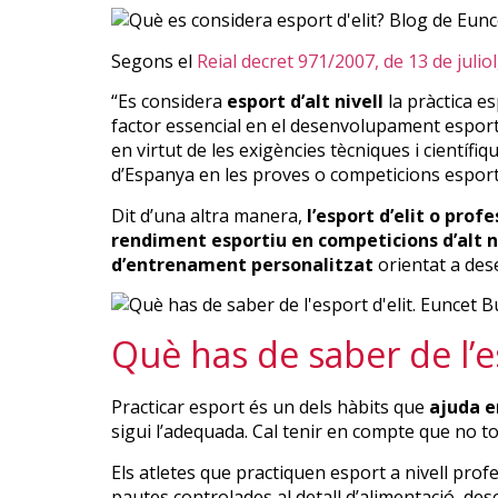
Segons el
Reial decret 971/2007, de 13 de juliol
“Es considera
esport d’alt nivell
la pràctica es
factor essencial en el desenvolupament esporti
en virtut de les exigències tècniques i científi
d’Espanya en les proves o competicions esportiv
Dit d’una altra manera,
l’esport d’elit o prof
rendiment esportiu en competicions d’alt ni
d’entrenament personalitzat
orientat a des
Què has de saber de l’es
Practicar esport és un dels hàbits que
ajuda en
sigui l’adequada. Cal tenir en compte que no tot
Els atletes que practiquen esport a nivell pr
pautes controlades al detall d’alimentació, de