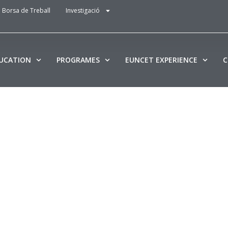
Borsa de Treball
Investigació
DUCATION
PROGRAMES
EUNCET EXPERIENCE
C
el
de gestió
mpresa