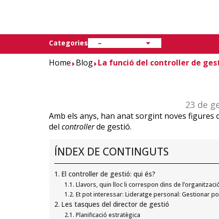
Operacions, SCM i Logística
Categories
–
Home
Blog
La funció del controller de ges
23 de g
Amb els anys, han anat sorgint noves figures d
del
controller
de gestió.
ÍNDEX DE CONTINGUTS
El controller de gestió: qui és?
Llavors, quin lloc li correspon dins de l’organitzaci
Et pot interessar: Lideratge personal: Gestionar p
Les tasques del director de gestió
Planificació estratègica