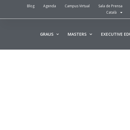
Blog
Agenda
Campus Virtual
Sala de Prensa
Català
GRAUS
MASTERS
EXECUTIVE E
La funció d
controller 
dins de l’e