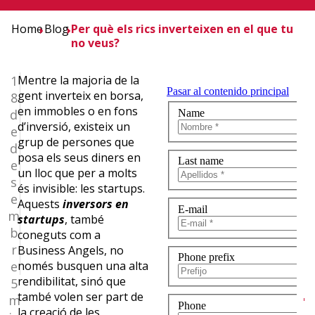
Home
Blog
Per què els rics inverteixen en el que tu
no veus?
1
Mentre la majoria de la
gent inverteix en borsa,
8
en immobles o en fons
d
d’inversió, existeix un
e
grup de persones que
d
posa els seus diners en
e
un lloc que per a molts
s
és invisible: les startups.
¿Quieres
e
Aquests
inversors en
m
startups
, també
recibir
b
coneguts com a
r
Business Angels, no
la
e
només busquen una alta
rendibilitat, sinó que
5
newslettrer
també volen ser part de
m
la creació de les