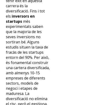
tenir èxit en aquesta
carrera és la
diversificació. Fins i tot
els
inversors en
startups
més
experimentats saben
que la majoria de les
seves inversions no
sortiran bé. Alguns
estudis situen la taxa de
fracàs de les startups
entorn del 90%. Per això,
és fonamental construir
una cartera diversificada,
amb almenys 10-15
empreses de diferents
sectors, models de
negoci i etapes de
maduresa. La
diversificació no elimina
el risc, però el gestiona.