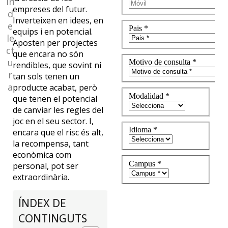
in
de
empreses del futur.
d
Inverteixen en idees, en
e
equips i en potencial.
Euncet?
le
Aposten per projectes
ct
que encara no són
Suscríbete
u
rendibles, que sovint ni
y
r
tan sols tenen un
recibe
a
producte acabat, però
mensualmente
que tenen el potencial
nuestras
de canviar les regles del
novedades
joc en el seu sector. I,
SUSCRÍBETE
encara que el risc és alt,
la recompensa, tant
econòmica com
personal, pot ser
extraordinària.
ÍNDEX DE
CONTINGUTS