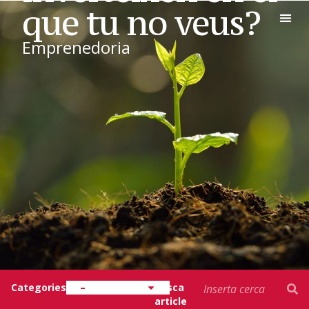
que tu no veus?
Emprenedoria
EXECUT
EUNCET
Coneix
Categories
–
Busca
article