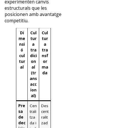
experimenten canvis
estructurals que les
posicionen amb avantatge
competitiu.
Di
Cul
Cul
me
tur
tur
nsi
a
a
ó
tra
tra
cul
dici
nsf
tur
on
or
al
al
ma
(tr
da
ans
acc
ion
al)
Pre
Cen
Des
sa
trali
cent
de
tza
ralit
dec
da i
zad