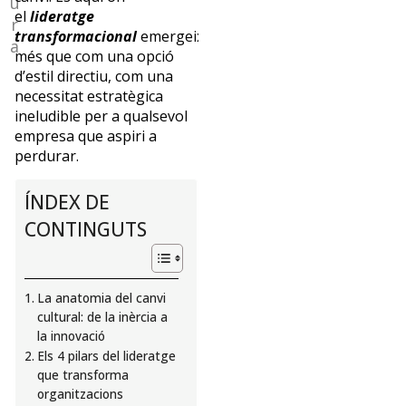
u
en
el
lideratge
r
creativitat
transformacional
emergeix,
a
aplicada
més que com una opció
a
d’estil directiu, com una
la
necessitat estratègica
innovació
ineludible per a qualsevol
i
empresa que aspiri a
al
perdurar.
desenvolupament
personal
ÍNDEX DE
i
CONTINGUTS
professional.
Exercita
com
a
La anatomia del canvi
professora
cultural: de la inèrcia a
universitària
la innovació
en
Els 4 pilars del lideratge
graus
que transforma
d’Empresa
organitzacions