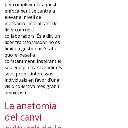
de
per compliment), aquest
l’alumnat.
enfocament se centra a
Compta
elevar el nivell de
amb
motivació i moral tant del
una
líder com dels
sòlida
col·laboradors. És a dir, un
formació
líder transformador no es
acadèmica
limita a gestionar l’statu
en
quo; el desafia
l’àmbit
constantment, inspirant el
de
seu equip a transcendir els
l’empresa,
seus propis interessos
així
individuals en favor d’una
com
visió col·lectiva més gran i
estudis
ambiciosa.
de
La anatomia
postgrau
en
del canvi
psicopedagogia
i