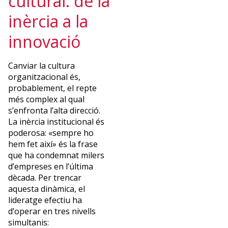
cultural: de la
ciències
socials,
inèrcia a la
que
innovació
integra
en
la
Canviar la cultura
seva
organitzacional és,
pràctica
probablement, el repte
docent
més complex al qual
i
s’enfronta l’alta direcció.
en
La inèrcia institucional és
els
poderosa: «sempre ho
seus
hem fet així» és la frase
projectes
que ha condemnat milers
d’acompanyament.
d’empreses en l’última
Ha
dècada. Per trencar
tutelat
aquesta dinàmica, el
nombrosos
lideratge efectiu ha
TFG
d’operar en tres nivells
i
simultanis:
TFM,