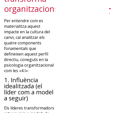
newslettrer
organitzacions
de
Per entendre com es
materialitza aquest
Euncet?
impacte en la cultura del
canvi, cal analitzar els
quatre components
Suscríbete
fonamentals que
y
defineixen aquest perfil
recibe
directiu, coneguts en la
mensualmente
psicologia organitzacional
nuestras
com les «4 I»:
novedades
1. Influència
SUSCRÍBETE
idealitzada (el
líder com a model
a seguir)
Els líderes transformadors