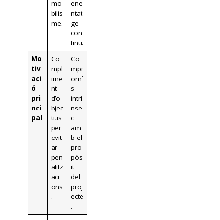
mo
ene
bilis
ntat
me.
ge
con
tinu.
Mo
Co
Co
tiv
mpl
mpr
aci
ime
omí
ó
nt
s
pri
d’o
intrí
nci
bjec
nse
pal
tius
c
per
am
evit
b el
ar
pro
pen
pòs
alitz
it
aci
del
ons
proj
.
ecte
.