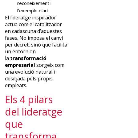
reconeixement i
creixement
personal
l’exemple diari.
i
El lideratge inspirador
a
actua com el catalitzador
l’impacte
en cadascuna d’aquestes
positiu
fases. No imposa el canvi
en
per decret, sinó que facilita
les
un entorn on
organitzacions.
la
transformació
empresarial
sorgeix com
una evolució natural i
desitjada pels propis
empleats.
Els 4 pilars
¿Quieres
del lideratge
recibir
que
la
transforma