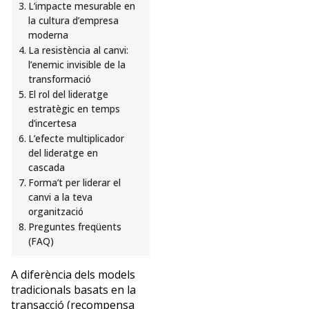
i
L’impacte mesurable en
Màrqueting,
la cultura d’empresa
on
moderna
dissenya
La resistència al canvi:
experiències
l’enemic invisible de la
d’aprenentatge
transformació
centrades
El rol del lideratge
en
estratègic en temps
competències,
d’incertesa
soft
L’efecte multiplicador
skills,
del lideratge en
design
cascada
thinking
Forma’t per liderar el
i
canvi a la teva
desenvolupament
organització
de
Preguntes freqüents
(FAQ)
la
marca
personal
A diferència dels models
i
tradicionals basats en la
professional
transacció (recompensa