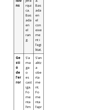
isio
jerà
a.
ns
rqui
Bas
ca.
ada
Bas
en
ada
el
en
con
el
eixe
ran
me
g.
nt i
l’agi
litat.
Ge
S’a
S’an
sti
ma
alitz
ó
ga
a
de
o
obe
l’er
es
rta
ror
cast
me
iga.
nt.
Fo
Fo
me
me
nta
nta
l’im
l’apr