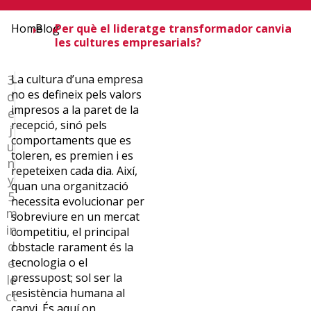
Home
Blog
Per què el lideratge transformador canvia
les cultures empresarials?
3
La cultura d’una empresa
no es defineix pels valors
d
impresos a la paret de la
e
Carolina
recepció, sinó pels
j
comportaments que es
Llacher
u
toleren, es premien i es
Alsina
n
repeteixen cada dia. Així,
y
Professional
quan una organització
de
5
necessita evolucionar per
l’educació
m
sobreviure en un mercat
superior,
in
competitiu, el principal
doctoranda
d
obstacle rarament és la
en
e
tecnologia o el
Sociologia
pressupost; sol ser la
le
i
resistència humana al
ct
experta
canvi. És aquí on