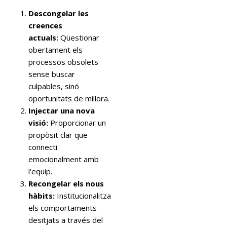
així
Descongelar les
com
creences
projectes
actuals:
Qüestionar
d’innovació
obertament els
i
processos obsolets
gestió
sense buscar
de
culpables, sinó
marca,
oportunitats de millora.
incorporant
metodologies
Injectar una nova
actives,
visió:
Proporcionar un
avaluació
propòsit clar que
per
connecti
competències
emocionalment amb
i
l’equip.
una
Recongelar els nous
perspectiva
hàbits:
Institucionalitzar
humanista
els comportaments
orientada
desitjats a través del
al