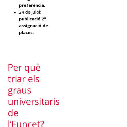
preferència.
24 de juliol:
publicació 2ª
assignació de
places.
Per
què
triar
els
graus
universitaris
d
e
l
‘
Euncet
?