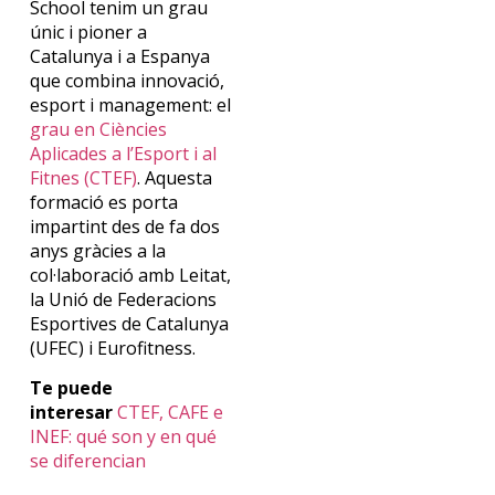
School
t
enim
un
grau
únic
i
pioner
a
Catalunya i
a
Espanya
que combina
innovació
,
esport
i
management
: el
g
rau en Ciències
Aplicades a l’Esport i al
Fitnes
(CTEF)
.
Aquesta
formació
es porta
impartint
des de
fa dos
anys
gràcies
a la
col·laboració
amb
Leitat
,
la Unió de
Federacions
Esportives de Catalunya
(UFEC)
i
Eurofitness
.
Te puede
interesar
CTEF, CAFE e
INEF: qué son y en qué
se diferencian