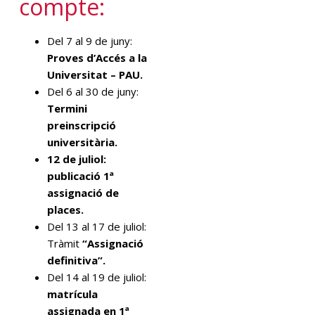
compte
:
Del 7 al 9 de juny:
Proves d’Accés a la
Universitat – PAU.
Del 6 al 30 de juny:
Termini
preinscripció
universitària.
12 de juliol:
publicació 1ª
assignació de
places.
Del 13 al 17 de juliol:
Tràmit
“Assignació
definitiva”.
Del 14 al 19 de juliol:
matrícula
assignada en 1ª