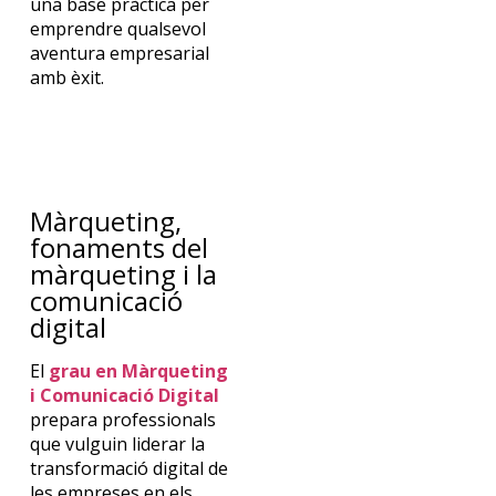
una base
pràctic
a
per
emprendr
e
qualsevo
l
aventura empresarial
am
b
èxi
t
.
Màrqueting,
fonaments del
màrqueting i la
comunicació
digital
El
g
rau en Màrqueting
i Comunicació Digital
prepara
professionals
que
vulguin
liderar la
transformació
digital de
les
empreses
en
els