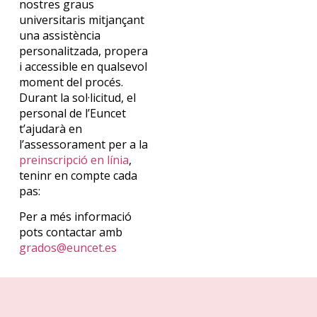
nostres
graus
universitaris
mitjançant
una
assistència
personalitzada
,
propera
i
accessible
en
qualsevol
moment
del
procés
.
Durant la
sol·licitud
, el
personal d
e
l’
Euncet
t’
ajudarà
en
l’assessorament
per a la
preinscripció
en línia
,
teni
nr
en
compte
cada
pas
:
Per a
més
informació
pots
contactar
amb
grados@euncet.es