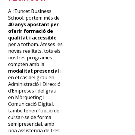
A
l
‘Euncet
Business
School
,
portem
més
de
40
anys
apostant
per
oferir
formació
de
qualitat
i
accessible
per a
tothom
.
Ateses
les
noves
realitats
,
tots
els
nostres
programes
compten
amb
la
modalitat
presencial
i,
en el
cas
del
g
rau
en
Administració
i
Direcció
d’Empreses
i
del
g
rau
en
Màrqueting
i
Comunicació
Digital
,
també
tenen
l’opció
de
cursar-se de forma
semipresencial
,
amb
una
assistència
de tres