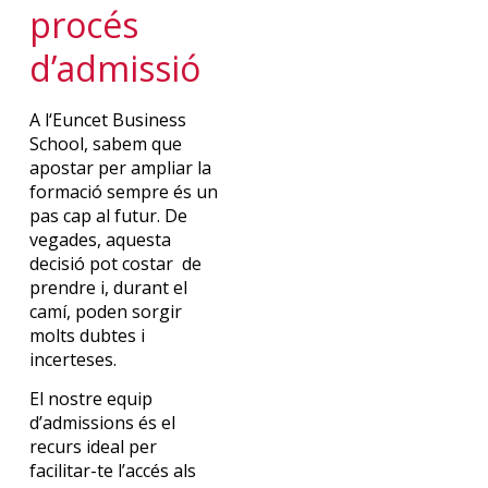
procés
d’
admissió
A
l
‘
Euncet
Business
School
,
s
abem
que
apostar per ampliar la
formació
sempre
és
un
pas
cap
al
futur
.
De
vegades
,
a
questa
decisió
pot
costa
r
de
prendre
i,
durant
el
camí
, poden
sorgir
molts
dubtes
i
incerteses
.
El
nostre
equip
d’admissions
és
el
recurs
ideal per
facilitar
-te
l’accés
als