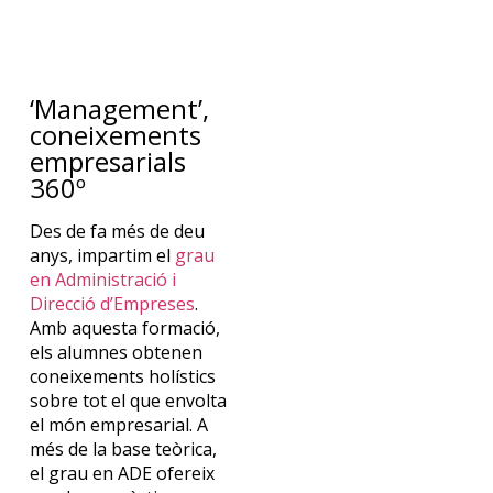
‘Management’,
coneixements
empresarials
360º
Des de fa
més
de
deu
anys
,
impartim
el
g
rau
en Administració i
Direcció d’Empreses
.
A
m
b
aquest
a
formaci
ó
,
el
s
alumnes
obt
ene
n
coneixement
s
holístic
s
sobre
to
t
el que
envolt
a
el
mó
n
empresarial. A
mé
s
de la base
teòric
a
,
el
g
ra
u
en ADE
oferei
x