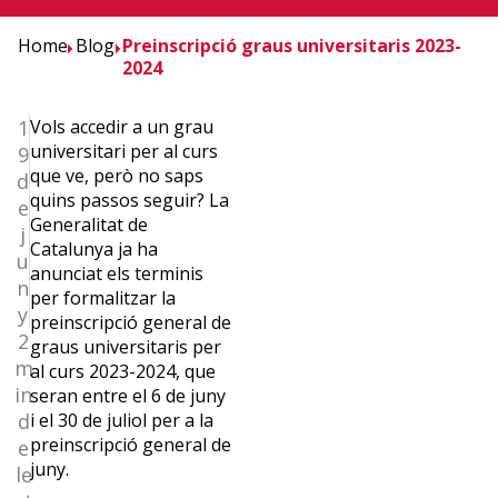
Home
Blog
Preinscripció graus universitaris 2023-
2024
1
Vols
accedir
a un
grau
universitari
per
al
curs
9
que ve,
però
no
saps
d
quins
passos
seguir?
L
a
e
Generalitat de
j
Catalunya ja ha
u
anunciat
els
terminis
n
per
formalitzar
la
¿Quieres
y
preinscripció
general de
2
graus
universitaris
per
recibir
m
al
curs
2023-2024, que
in
seran
entre el 6 de
juny
la
d
i el 30 de
juliol
per a la
preinscripció
general de
e
newslettrer
juny
.
le