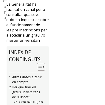
ct
de
La Generalitat ha
u
facilitat un canal per a
r
consultar qualsevol
Euncet?
a
dubte o inquietud sobre
el funcionament de
Suscríbete
les pre inscripcions per
y
a accedir a un grau i/o
recibe
màster universitari.
mensualmente
nuestras
ÍNDEX DE
novedades
CONTINGUTS
SUSCRÍBETE
Altres dates a tenir
en compte:
Per què triar els
graus universitaris
de l‘Euncet?
Grau en CTEF, per