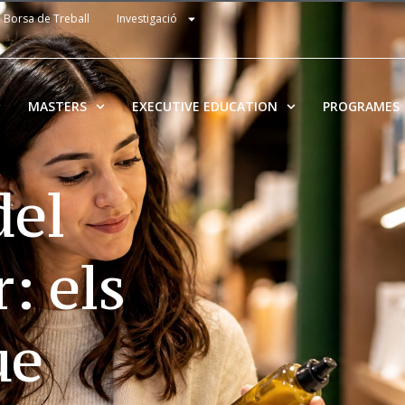
Borsa de Treball
Investigació
MASTERS
EXECUTIVE EDUCATION
PROGRAMES
del
: els
ue