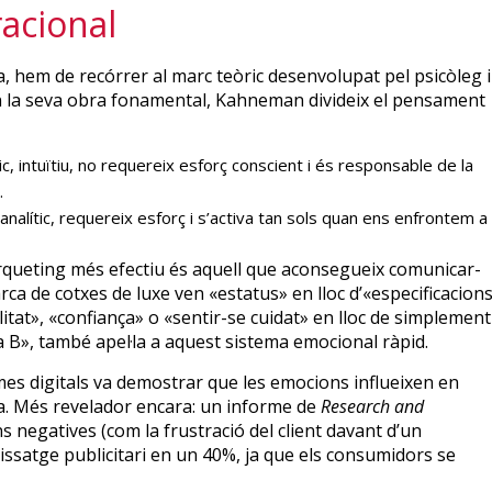
racional
hem de recórrer al marc teòric desenvolupat pel psicòleg i
n la seva obra fonamental, Kahneman divideix el pensament
, intuïtiu, no requereix esforç conscient i és responsable de la
.
 analític, requereix esforç i s’activa tan sols quan ens enfrontem a
 màrqueting més efectiu és aquell que aconsegueix comunicar-
a de cotxes de luxe ven «estatus» en lloc d’«especificacion
litat», «confiança» o «sentir-se cuidat» en lloc de simplement
a B», també apel·la a aquest sistema emocional ràpid.
mes digitals va demostrar que les emocions influeixen en
ia. Més revelador encara: un informe de
Research and
 negatives (com la frustració del client davant d’un
ssatge publicitari en un 40%, ja que els consumidors se