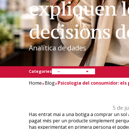
expliquen l
decisions 
Analítica de dades
Categories
–
Home
Blog
Psicologia del consumidor: els 
5 de j
Has entrat mai a una botiga a comprar un sol a
pagat més per un producte simplement perquè te
has experimentat en primera persona el poder