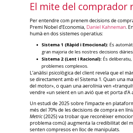
El mite del comprador 
Per entendre com prenem decisions de compra, 
Premi Nobel d’Economia,
Daniel Kahneman
. E
humà en dos sistemes operatius:
Sistema 1 (Ràpid i Emocional):
És automàtic
gran majoria de les nostres decisions diàries
Sistema 2 (Lent i Racional):
És deliberatiu,
problemes complexos.
L’anàlisi psicològica del client revela que el
se directament amb el Sistema 1. Quan una marc
del motor», o quan una aerolínia ven «tranquil·
vendre «un seient en un avió que et porta d’A 
Un estudi de 2025 sobre l’impacte en platafor
més del 70% de les decisions de compra en lín
Metric
(2025) va trobar que reconèixer emocions
problema comú) augmenta la credibilitat del mi
senten compresos en lloc de manipulats.