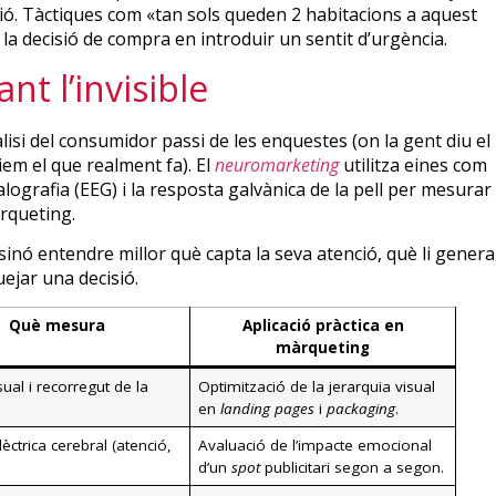
cció. Tàctiques com «tan sols queden 2 habitacions a aquest
la decisió de compra en introduir un sentit d’urgència.
nt l’invisible
lisi del consumidor passi de les enquestes (on la gent diu el
iem el que realment fa). El
neuromarketing
utilitza eines com
lografia (EEG) i la resposta galvànica de la pell per mesurar
rqueting.
 sinó entendre millor què capta la seva atenció, què li genera
ejar una decisió.
Què mesura
Aplicació pràctica en
màrqueting
sual i recorregut de la
Optimització de la jerarquia visual
en
landing pages
i
packaging
.
elèctrica cerebral (atenció,
Avaluació de l’impacte emocional
d’un
spot
publicitari segon a segon.