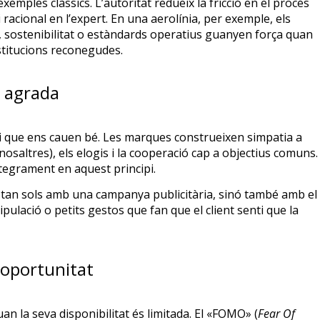
mples clàssics. L’autoritat redueix la fricció en el procés
i racional en l’expert. En una aerolínia, per exemple, els
 sostenibilitat o estàndards operatius guanyen força quan
nstitucions reconegudes.
s agrada
 i que ens cauen bé. Les marques construeixen simpatia a
osaltres), els elogis i la cooperació cap a objectius comuns.
tegrament en aquest principi.
tan sols amb una campanya publicitària, sinó també amb el
ipulació o petits gestos que fan que el client senti que la
l’oportunitat
 la seva disponibilitat és limitada. El «FOMO» (
Fear Of