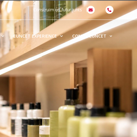
Construïm un futur junts
EUNCET EXPERIENCE
CONEIX EUNCET