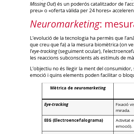
Missing Out
) és un poderós catalitzador de l’a
preu» o «oferta vàlida per 24 hores» acceleren 
Neuromarketing
: mesura
L’evolució de la tecnologia ha permès que l’anà
que creu que fa) a la mesura biomètrica (on ve
l’
eye-tracking
(seguiment ocular), l’electroencefa
les reaccions subconscients als estímuls de mà
L’objectiu no és llegir la ment del consumidor,
emoció i quins elements poden facilitar o bloqu
Mètrica de
neuromarketing
Eye-tracking
Fixació vi
mirada.
EEG (Electroencefalograma)
Activitat 
emoció).