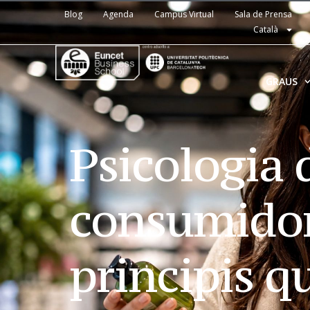
Blog
Agenda
Campus Virtual
Sala de Prensa
Català
GRAUS
Psicologia 
consumidor
principis q