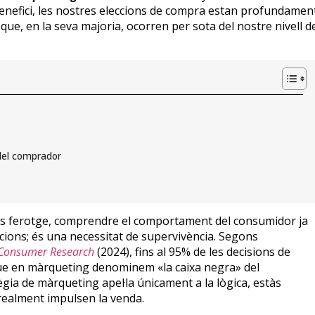
benefici, les nostres eleccions de compra estan profundamen
que, en la seva majoria, ocorren per sota del nostre nivell d
del comprador
 és ferotge, comprendre el comportament del consumidor ja
cions; és una necessitat de supervivència. Segons
 Consumer Research
(2024), fins al 95% de les decisions de
ue en màrqueting denominem «la caixa negra» del
tègia de màrqueting apel·la únicament a la lògica, estàs
realment impulsen la venda.