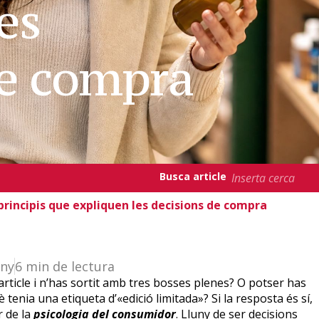
es
de compra
Busca article
principis que expliquen les decisions de compra
uny
6 min de lectura
rticle i n’has sortit amb tres bosses plenes? O potser has
nia una etiqueta d’«edició limitada»? Si la resposta és sí,
 de la
psicologia del consumidor
. Lluny de ser decisions