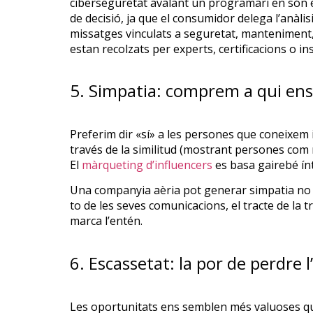
ciberseguretat avalant un programari en són exe
de decisió, ja que el consumidor delega l’anàlis
missatges vinculats a seguretat, manteniment,
estan recolzats per experts, certificacions o i
5. Simpatia: comprem a qui en
Preferim dir «sí» a les persones que coneixem
través de la similitud (mostrant persones com n
El
màrqueting d’influencers
es basa gairebé ín
Una companyia aèria pot generar simpatia no 
to de les seves comunicacions, el tracte de la tr
marca l’entén.
6. Escassetat: la por de perdre 
Les oportunitats ens semblen més valuoses quan