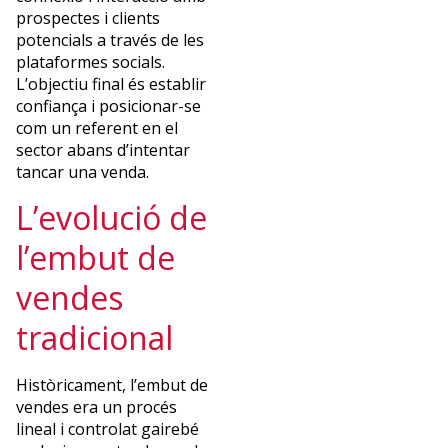
i
prospectes i clients
autor,
potencials a través de les
aporta
plataformes socials.
una
L’objectiu final és establir
visió
confiança i posicionar-se
pràctica
com un referent en el
i
sector abans d’intentar
humana
tancar una venda.
per
L’evolució de
impulsar
resultats
l’embut de
i
construir
vendes
equips
excepcionals
tradicional
en
entorns
Històricament, l’embut de
dinàmics
vendes era un procés
i
lineal i controlat gairebé
multiculturals.