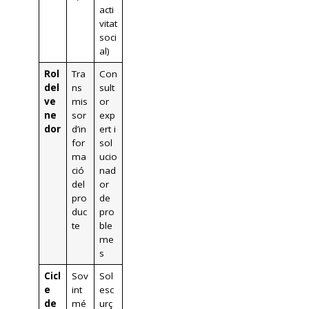
acti
vitat
soci
al)
Rol
Tra
Con
del
ns
sult
ve
mis
or
ne
sor
exp
dor
d’in
ert i
for
sol
ma
ucio
ció
nad
del
or
pro
de
duc
pro
te
ble
me
s
Cicl
Sov
Sol
e
int
esc
de
mé
urç