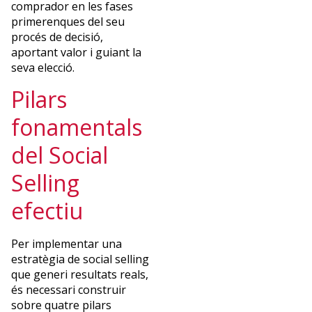
comprador en les fases
recibe
primerenques del seu
mensualmente
procés de decisió,
nuestras
aportant valor i guiant la
novedades
seva elecció.
SUSCRÍBETE
Pilars
fonamentals
del Social
Selling
efectiu
Per implementar una
estratègia de social selling
que generi resultats reals,
és necessari construir
sobre quatre pilars