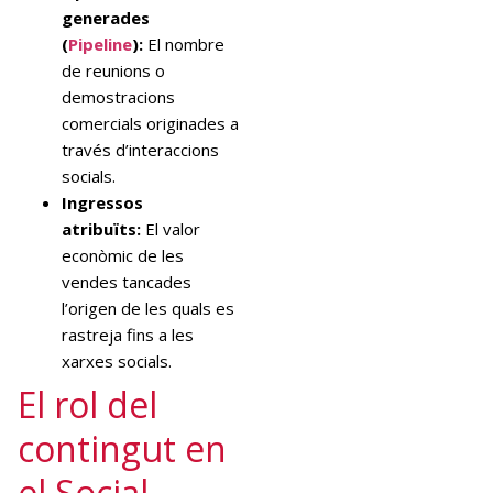
generades
(
Pipeline
):
El nombre
de reunions o
demostracions
comercials originades a
través d’interaccions
socials.
Ingressos
atribuïts:
El valor
econòmic de les
vendes tancades
l’origen de les quals es
rastreja fins a les
xarxes socials.
El rol del
contingut en
el Social