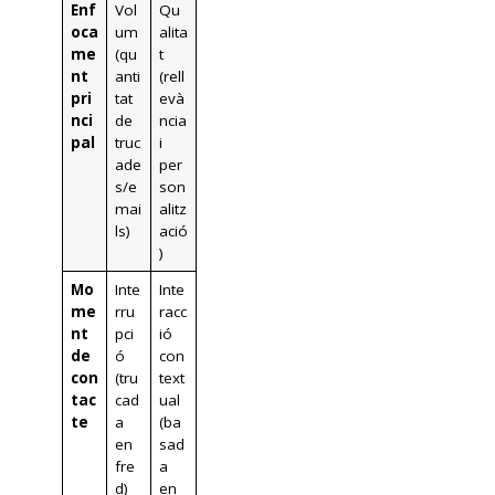
Enf
Vol
Qu
oca
um
alita
me
(qu
t
nt
anti
(rell
pri
tat
evà
nci
de
ncia
pal
truc
i
ade
per
s/e
son
mai
alitz
ls)
ació
)
Mo
Inte
Inte
me
rru
racc
nt
pci
ió
de
ó
con
con
(tru
text
tac
cad
ual
te
a
(ba
en
sad
fre
a
d)
en