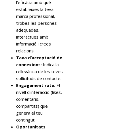
l’eficàcia amb què
estableixes la teva
marca professional,
trobes les persones
adequades,
interactues amb
informació i crees
relacions.
Taxa d’acceptació de
connexions:
Indica la
rellevància de les teves
sol·licituds de contacte.
Engagement rate:
El
nivell d’interacció (likes,
comentaris,
compartits) que
genera el teu
contingut.
Oportunitats