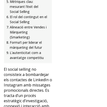
Client.
Mètriques clau:
Actualment
mesurant l’èxit del
combina
Social Selling
la
El rol del contingut en el
consultoria
Social Selling
en
Alineació entre Vendes i
Travel
Màrqueting
Retail
(Smarketing)
i
Forma’t per liderar el
Customer
màrqueting del futur
Experience
L’autenticitat com a
amb
avantatge competitiu
la
formació
El social selling no
de
consisteix a bombardejar
tripulacions
els contactes de LinkedIn o
i
Instagram amb missatges
equips
promocionals directes. Es
comercials.
tracta d’un procés
Professor
estratègic d’investigació,
universitari
connexió i interacció amb