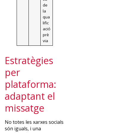
de
la
qua
lific
ació
prè
via
Estratègies
per
plataforma:
adaptant el
missatge
No totes les xarxes socials
són iguals, i una