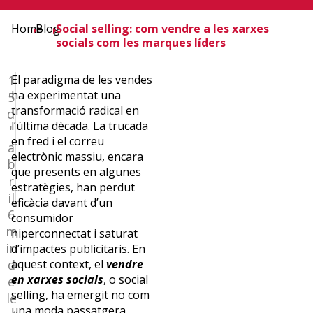
Home
Blog
Social selling: com vendre a les xarxes
socials com les marques líders
1
El paradigma de les vendes
ha experimentat una
5
transformació radical en
d
Pablo
l’última dècada. La trucada
'
en fred i el correu
Rial
a
electrònic massiu, encara
González
b
que presents en algunes
r
Professional
estratègies, han perdut
amb
il
eficàcia davant d’un
més
6
consumidor
de
m
hiperconnectat i saturat
15
in
d’impactes publicitaris. En
anys
d
aquest context, el
vendre
d’experiència
en xarxes socials
, o social
e
en
selling, ha emergit no com
le
formació
una moda passatgera,