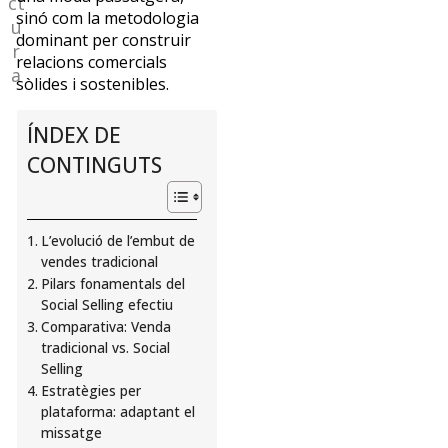
ct
i
sinó com la metodologia
u
desenvolupament
dominant per construir
r
d’equips
relacions comercials
a
en
sòlides i sostenibles.
aviació
i
ÍNDEX DE
ferrocarril,
CONTINGUTS
amb
un
PhD
en
L’evolució de l’embut de
Educació
vendes tradicional
i
Pilars fonamentals del
especialització
Social Selling efectiu
en
Comparativa: Venda
Comunicació,
tradicional vs. Social
Màrqueting
Selling
i
Estratègies per
Experiència
plataforma: adaptant el
de
missatge