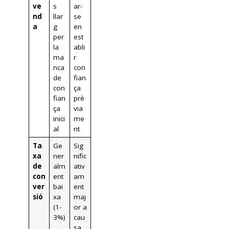
ve
s
ar-
nd
llar
se
a
g
en
per
est
la
abli
ma
r
nca
con
de
fian
con
ça
fian
prè
ça
via
inici
me
al
nt
Ta
Ge
Sig
xa
ner
nific
de
alm
ativ
con
ent
am
ver
bai
ent
sió
xa
maj
(1-
or a
3%)
cau
sa