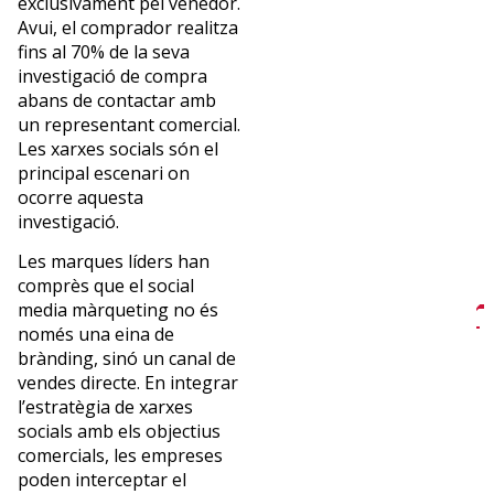
exclusivament pel venedor.
Avui, el comprador realitza
fins al 70% de la seva
investigació de compra
abans de contactar amb
un representant comercial.
¿Quieres
Les xarxes socials són el
principal escenari on
recibir
ocorre aquesta
investigació.
la
Les marques líders han
comprès que el social
newslettrer
media màrqueting no és
només una eina de
de
brànding, sinó un canal de
vendes directe. En integrar
Euncet?
l’estratègia de xarxes
socials amb els objectius
comercials, les empreses
Suscríbete
poden interceptar el
y