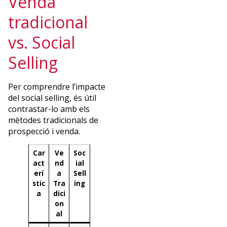
Venda
tradicional
vs. Social
Selling
Per comprendre l’impacte
del social selling, és útil
contrastar-lo amb els
mètodes tradicionals de
prospecció i venda.
Car
Ve
Soc
act
nd
ial
erí
a
Sell
stic
Tra
ing
a
dici
on
al