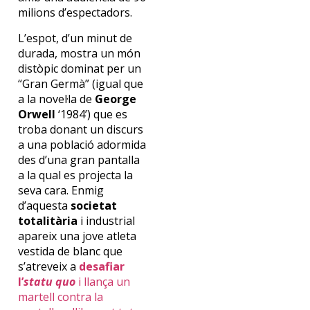
milions d’espectadors.
L’espot, d’un minut de
durada, mostra un món
distòpic dominat per un
“Gran Germà” (igual que
a la novel·la de
George
Orwell
‘1984’) que es
troba donant un discurs
a una població adormida
des d’una gran pantalla
a la qual es projecta la
seva cara. Enmig
d’aquesta
societat
totalitària
i industrial
apareix una jove atleta
vestida de blanc que
s’atreveix a
desafiar
l’
statu quo
i llança un
martell contra la