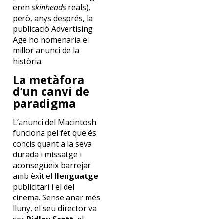
eren
skinheads
reals),
però, anys després, la
publicació Advertising
Age ho nomenaria el
millor anunci de la
història.
La metàfora
d’un canvi de
paradigma
L’anunci del Macintosh
funciona pel fet que és
concís quant a la seva
durada i missatge i
aconsegueix barrejar
amb èxit el
llenguatge
publicitari i el del
cinema. Sense anar més
lluny, el seu director va
ser
Ridley Scott
, el