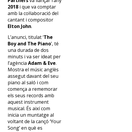
Partners
va llançar l’any
2018
i que va comptar
amb la col·laboració del
cantant i compositor
Elton John
.
L’anunci, titulat ‘
The
Boy and The Piano
’, té
una durada de dos
minuts i va ser ideat per
l’agència
Adam & Eve
.
Mostra el músic anglès
assegut davant del seu
piano al saló i com
comença a rememorar
els seus records amb
aquest instrument
musical. És així com
inicia un muntatge al
voltant de la cançó ‘Your
Song’ en què es