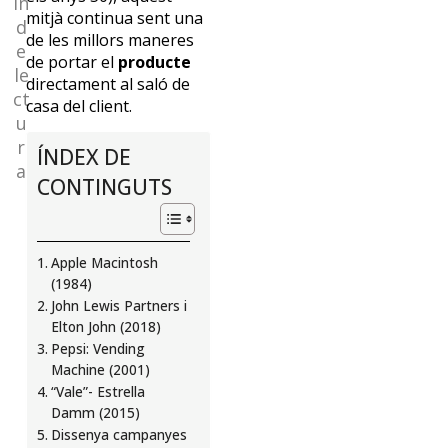
in
de
mitjà continua sent una
d
de les millors maneres
e
de portar el
producte
Euncet?
le
directament al saló de
ct
casa del client.
Suscríbete
u
y
r
ÍNDEX DE
recibe
a
mensualmente
CONTINGUTS
nuestras
novedades
SUSCRÍBETE
Apple Macintosh
(1984)
John Lewis Partners i
Elton John (2018)
Pepsi: Vending
Machine (2001)
“Vale”- Estrella
Damm (2015)
Dissenya campanyes