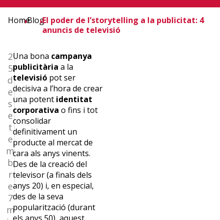
Home
Blog
El poder de l’storytelling a la publicitat: 4
anuncis de televisió
2
Una bona
campanya
publicitària
a la
5
televisió
pot ser
d
decisiva a l’hora de crear
e
una potent
identitat
s
corporativa
o fins i tot
e
consolidar
t
definitivament un
¿Quieres
e
producte al mercat de
m
cara als anys vinents.
recibir
b
Des de la creació del
r
televisor (a finals dels
la
e
anys 20) i, en especial,
des de la seva
7
newslettrer
popularització (durant
m
els anys 50), aquest