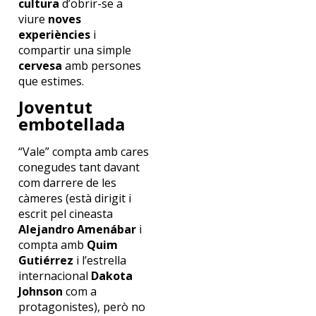
cultura
d’obrir-se a
viure
noves
experiències
i
compartir una simple
cervesa
amb persones
que estimes.
Joventut
embotellada
“Vale” compta amb cares
conegudes tant davant
com darrere de les
càmeres (està dirigit i
escrit pel cineasta
Alejandro Amenábar
i
compta amb
Quim
Gutiérrez
i l’estrella
internacional
Dakota
Johnson
com a
protagonistes), però no