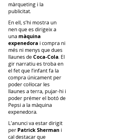
màrqueting i la
publicitat.
En ell, s’hi mostra un
nen que es dirigeix ​​a
una
màquina
expenedora
i compra ni
més ni menys que dues
llaunes de
Coca-Cola
. El
gir narratiu es troba en
el fet que l’infant fa la
compra únicament per
poder col·locar les
llaunes a terra, pujar-hi i
poder prémer el botó de
Pepsi a la màquina
expenedora.
L’anunci va estar dirigit
per
Patrick Sherman
i
cal destacar que